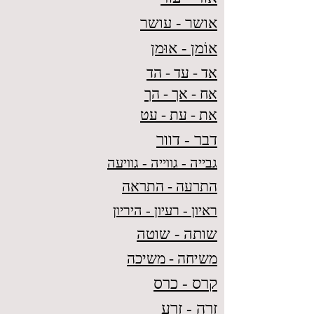
אושר - עושר
אוֹמן - אוּמן
אד - עד - הד
אח - אך - הך
את - עת - עט
דבר - דוור
גבייה - גווייה - גוויעה
התרעה - התראה
ראיון - רעיון - היריון
שותה - שוטה
משיחה - משיכה
קרס - כרס
זרה - זרע