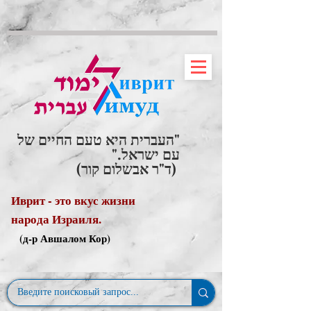
"העברית היא טעם החיים של
עם ישראל."
(ד"ר אבשלום קור)
Иврит - это вкус жизни
народа Израиля.
(д-р Авшалом Кор)