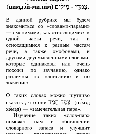
צִמדֵי - מִילִים
(
цимдэ́й-мили́м
) ‎
‎.
В данной рубрике мы будем
знакомиться со «словами-парами»
— омонимами, как относящимися к
одной части речи, так и
относящимися к разным частям
речи, а также омофонами, и
другими двусмысленными словами,
которые одинаковы или ‎очень
похожи по звучанию, однако
различны по написанию и по
значению.
О таких словах можно шутливо
צֶמֶד חֶמֶד
сказать , что они
‎ ‎‎(цэ́мэд
хэ́мэд) — «замечательная пара».
Изучение таких ‎«слов-пар»
поможет нам в обогащении
‎словарного запаса и улучшит