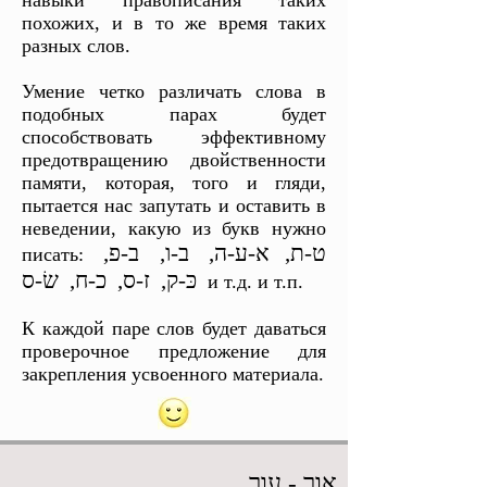
навыки правописания таких
похожих, и в то ‎же время таких
разных слов.
Умение четко различать слова в
подобных парах будет
способствовать эффективному
предотвращению двойственности
памяти, которая, того и ‎гляди,
пытается нас запутать и оставить в
неведении, какую из букв нужно
ט-ת, א-‏ע-ה, ב-ו, ב-פ,
писать: ‎
и т.д. и т.п.
К каждой паре слов будет даваться
‎проверочное предложение для
закрепления усвоенного материала.
א
ור -
עו
ר