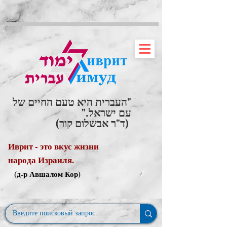
"העברית היא טעם החיים של
עם ישראל."
(ד"ר אבשלום קור)
Иврит - это вкус жизни
народа Израиля.
(д-р Авшалом Кор)