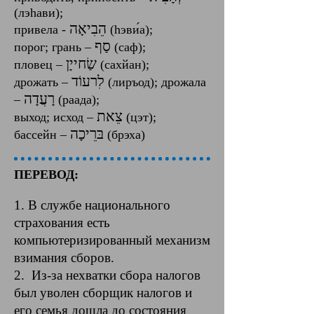
(лэhави);
הֵבִיאָה
привела - ‎
‎ (hэви́а);
סַף
порог; грань – ‎
‎ (саф);‎
שַׂחייָן
пловец – ‎
‎ (сахйан);
‎לִרעוֹד
дрожать –
‎ (лиръод); дрожала
– ‎
(раада);
צֵאת
выход; исход – ‎
‎ (цэт);
бассейн – ‎
(брэха)‎
ПЕРЕВОД:
1. В службе национального
страхования есть
компьютеризированный механизм
взимания сборов.
2. Из-за нехватки сбора налогов
был уволен сборщик налогов и
его семья дошла до состояния