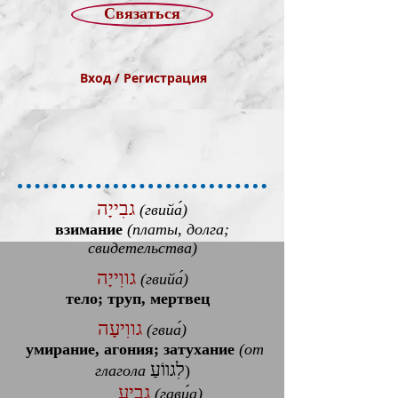
Связаться
Вход / Регистрация
גבִייָה
(гвийа́)
взимание
(платы, долга;
свидетельства)
גווִייָה
(гвийа́)
тело; труп, мертвец
גווִיעָה
(гвиа́)
умирание, агония; затухание
(от
לִגווֹעַ
глагола
)
גָבִיעַ
(гави́а)