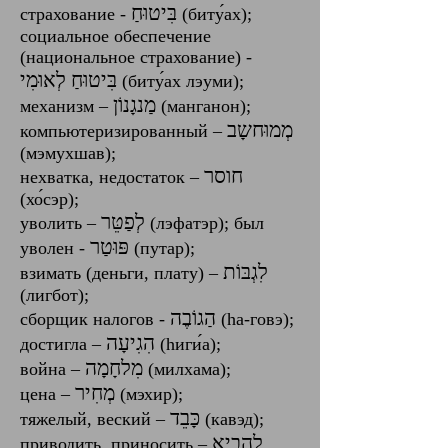
בִּיטוּחַ
страхование - ‎
‎ (биту́ах);
социальное обеспечение
(национальное страхование) -
‎בִּיטוּחַ לְאוּמִי‎
(биту́ах ‎лэуми);
מַנגָנוֹן
механизм – ‎
‎ (манганон);
מְמוּחשָב
компьютеризированный – ‎
(мэмухшав);‎
חוסר
нехватка, недостаток – ‎
(хо́сэр);
‎לְפַטֵּר
уволить –
‎ (лэфатэр); был
פּוּטַר
уволен - ‎
‎ (путар);
לִגְבּוֹת
взимать (деньги, плату) – ‎
(лигбот);
הַגוֹבֶה
сборщик налогов - ‎
‎ (hа-говэ);
‎הִגִיעָה
достигла –
‎ (hиги́а);‎
‎מִלחָמָה
война –
‎ (милхама);
цена – ‎
(мэхир);
כָּבֵד
тяжелый, веский – ‎
‎ (кавэд);
‎לְהָבִיא
приводить, приносить –