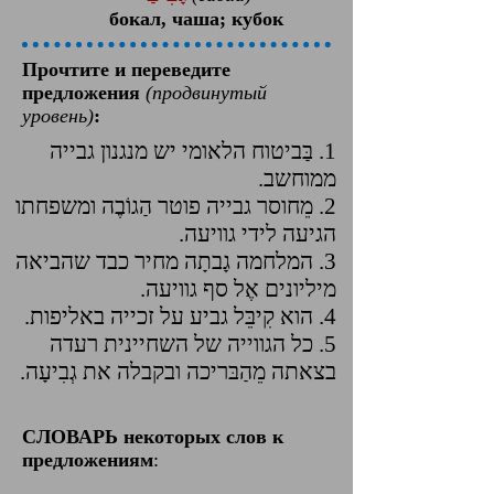
бокал, чаша; кубок
Прочтите и переведите
предложения
(продвинутый
уровень)
:
1. בַּביטוח הלאומי יש מנגנון גבייה
ממוחשב.
2. מֵחוסר גבייה פוטר הַגוֹבֶה ומשפחתו
הגיעה לידי גוויעה.
3. המלחמה גָבתָה מחיר כבד שהביאה
מיליונים אֶל סף גוויעה.
4. הוא קִיבֵּל גביע על זכייה באליפות.
5. כל הגווייה של השחיינית רעדה
בצאתה מֵהַבּריכה ובקבלה את גְבִיעָה.
СЛОВАРЬ некоторых слов к
предложениям
: