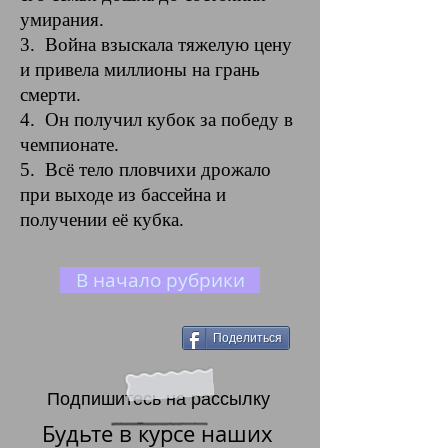
умирания.
3. Война взыскала тяжелую цену
и привела миллионы на грань
смерти.
4. Он получил кубок за победу в
чемпионате.
5. Всё тело пловчихи дрожало
при выходе из бассейна и
получении её кубка.
В начало рубрики
Поделиться
Подпишитесь на рассылку
Будьте в курсе наших