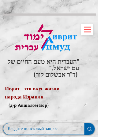
"העברית היא טעם החיים של
עם ישראל."
(ד"ר אבשלום קור)
Иврит - это вкус жизни
народа Израиля.
(д-р Авшалом Кор)