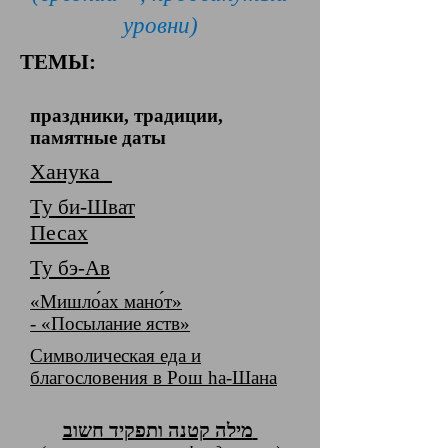
уровни)
ТЕМЫ:
праздники, традиции,
памятные даты
Ханука
Ту би-Шват
Песах
Ту бэ-Ав
«Мишло́ах мано́т»
- «Посылание яств»
Символическая еда и
благословения в Рош hа-Шана
מילה קטנה ותפקיד חשוב