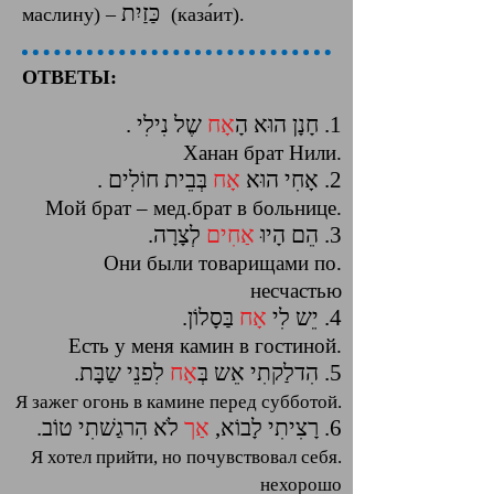
כַּזַיִת
маслину) –‎ ‏
‎ (каза́ит).
ОТВЕТЫ:
1. חָנָן הוּא הָ
אָח
שֶל נִילִי .
.Ханан брат Нили
2. אָחִי הוּא
אָח
בְּבֵית חוֹלִים .
.Мой брат – мед.брат в больнице
3. הֵם הָיוּ
אַחִים
לְצָרָה.
.Они были товарищами по
несчастью
4. יֵש לִי
אָח
בַּסָלוֹן.
.Есть у меня камин в гостиной
5. הִדלַקתִי אֵש בְּ
אָח
לִפנֵי שַבָּת.
.Я зажег огонь в камине перед субботой
6. רָצִיתִי לָבוֹא,
אַך
לֹא הִרגַשׁתִי טוֹב.
.Я хотел прийти, но почувствовал себя
нехорошо