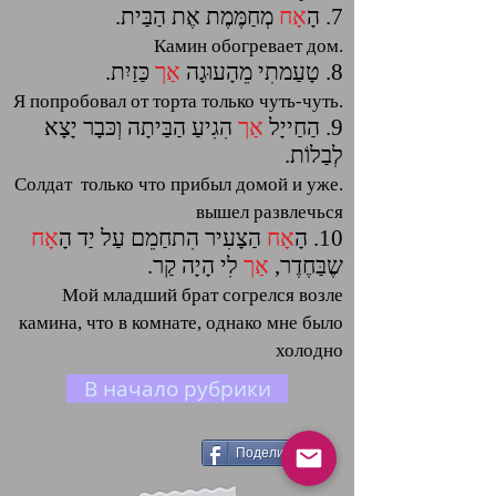
7. הָ
אָח
מְחַמֶּמֶת אֶת הַבַּית.
.Камин обогревает дом
8. טָעַמתִי מֵהָעוּגָה
אַך
כַּזַיִת.
.Я попробовал от торта только чуть-чуть
9. הַחַייָל
אַך
הִגִיעַ הַבַּיתָה וְכּבָר יָצָא
לְבַלוֹת.
.Солдат только что прибыл домой и уже
вышел развлечься
10. הָ
אָח
הַצָעִיר הִתחַמֵם עַל יַד הָ
אָח
שֶבַּחֶדֶר,
אַך
לִי הָיָה קַר.
Мой младший брат согрелся возле
камина, что в комнате, однако мне было
холодно
В начало рубрики
Поделиться