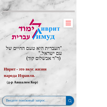
"העברית היא טעם החיים של
עם ישראל."
(ד"ר אבשלום קור)
Иврит - это вкус жизни
народа Израиля.
(д-р Авшалом Кор)