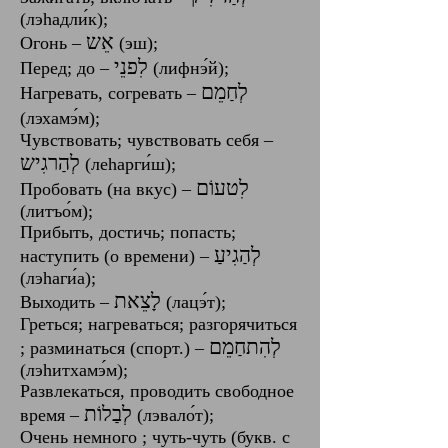
(лэhадли́к);
אֵש
Огонь – ‎
‎ (эш);‎
Перед; до –
(лифнэ́й)‎;
לְחַמֵם‎
Нагревать, согревать – ‎
(лэхамэ́м)‎;‎
Чувствовать; чувствовать себя –
‎לְהַרגִיש
‎ (леhарги́ш)‎;
‎לִטעוֹם
Пробовать (на вкус) –
(литъо́м)‎;
Прибыть, достичь; попасть;
наступить (о времени) –
(лэhаги́а);
Выходить – ‎
(лацэ́т);‎
Греться; нагреваться; разгорячиться
; разминаться (спорт.) – ‎
‎‎(лэhитхамэ́м)‎;
Развлекаться, проводить свободное
‎לְבַלוֹת
время –
‎ (лэвало́т);‎
Очень немного ; чуть-чуть (букв. с