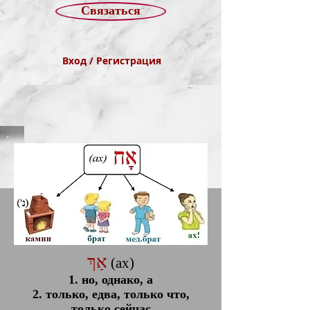
Связаться
Вход / Регистрация
אַךְ
(ах)
1. но, однако, а
2. только, едва, только что,
только сейчас