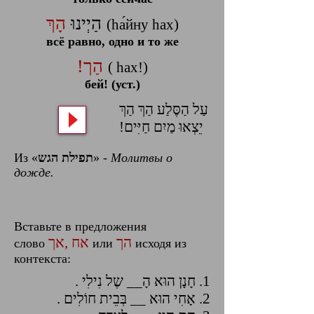
הָךְ
הַיְינוּ
(hа́йну hах)
всё равно, одно и то же
!הַך
( hах!)
бей! (уст.)
עַל הַסֶּלַע הַךְ הַךְ
!יֵצְאוּ מַיִם חַיִּים
Из «
תפילת הגש
» -
Молитвы о
дожде.
Вставьте в предложения
הך
אח ,אך
слово
или
исходя из
контекста:
1. חָנָן הוּא הָ__ שֶל נִילִי .
2. אָחִי הוּא __ בְּבֵית חוֹלִים .