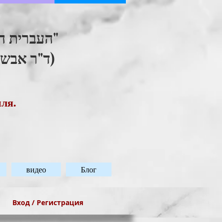
העברית ."
ד"ר אבשל)
иля.
видео
Блог
Вход / Регистрация