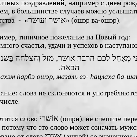
льшинстве случаев ‏можно услышать пожелание
אושר ועושר
счастья и богатства ‏‎-‎‏ ‎«‎
‎» (о́шэр ва-о́шэр).
имер, типичное пожелание на Новый год:
 много счастья, удачи и успехов в наступа
י מְאַחֵל לכם הרבה אושר, מזל וְהצלחה בַּשנ
הבאה.
 лахэм hарбэ ошэр, мазаль вэ- hацлаха ба-ша
ание: слова не склоняются и употребляютс
‎числе.
тится слово ‎
(ошри), не спешите пере
», потому что это слово может означать муж
אַשרֵי
вано от слова ‎
‎ (ашрэй) со значением 