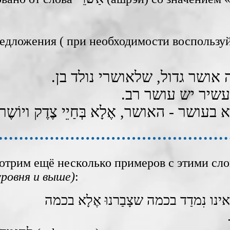
едложения ( при необходимости воспользу
отрим ещё несколько примеров с этими сл
 уровня и выше)
:‎
נו נִמדַד בכמה שצָבַרנוּ אֶלָא בכמה