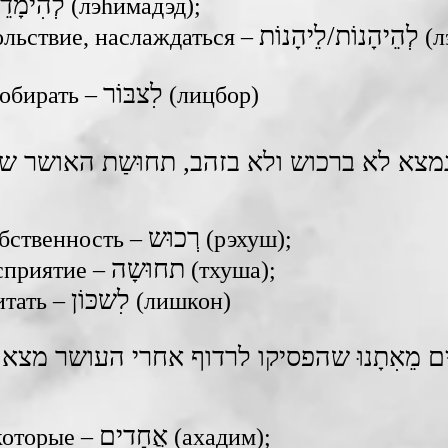
לְהִימָדֵ
‎ (лэhимадэд);
לְהֵיהָנוֹת/לֵיהָנוֹת
льствие, наслаждаться – ‎
‎ (
обирать – ‎
(лицбор)
צא לא ברכוש ולא בזהב, תחוּשַת האושר שו
רְכוּש
ственность – ‎
‎ (рэхуш);
приятие – ‎
(тхуша);
לִשכּוֹן
тать – ‎
‎ (лишкон)
 מֵאִתָנוּ שהפסיקו לרדוף אחרי העושר מצאו
אֲחָדִים
оторые – ‎
‎ (ахадим);