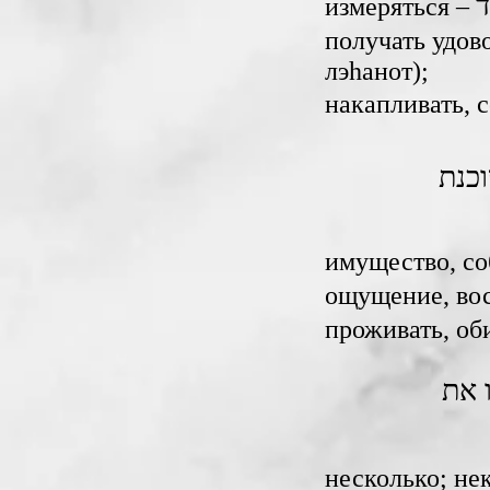
ד
измеряться – ‎
получать удово
лэhанот);
накапливать, с
כנת
имущество, соб
ощущение, вос
проживать, оби
 את
несколько; нек