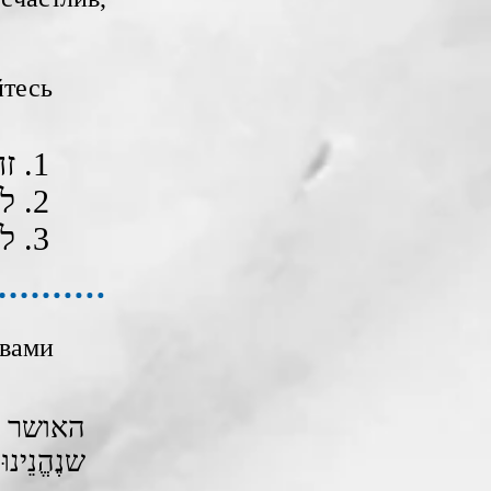
йтесь
1. ‎זה אושר גדול, שלאושרי נולד בן.
2. לעשיר יש עושר רב.
3. לא בעושר - האושר, אֶלָא בְּחַיֵי צֶדֶק ויוֹשֶר.
овами
האושר אי
שנֶהֱנֵינוּ.