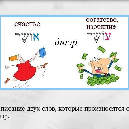
писание двух слов, которые ‎произносятся
одинаково - о́шэр‎‏.‏‎