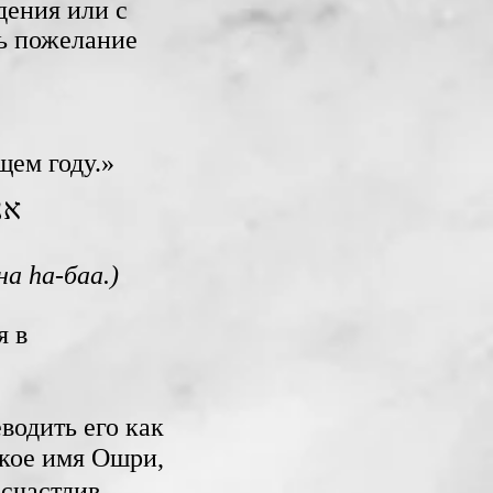
ющем году.»
אנ
на hа-баа.)
я в
водить его как
ское имя Ошри,
«счастлив,