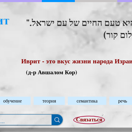
"היא טעם החיים של עם ישראל
(ום קור
Иврит - это вкус жизни народа Изра
(д-р Авшалом Кор)
обучение
теория
семантика
речь
Связаться