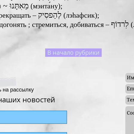
מֵאִתָּנוּ ~
‎ (мэита́ну);
לְהַפסִיק
рекращать – ‎
‎ (лэhафсик);
догонять ; стремиться, добиваться – ‎
(
В начало рубрики
 на рассылку
 наших новостей