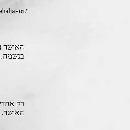
лэhэhанот/
האושר נמ
בנשמה‎.
רק אחדים
האושר‎.