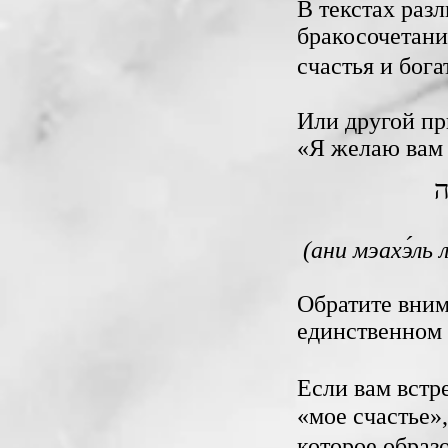
бракосочетанием‎, ‎в бо
‎
Или другой пр
‎«Я желаю вам
ה
(ани мэахэ́ль
Обратите вним
единственном 
‎
Если вам встре
‎‎«мое счастье
‎которое образо