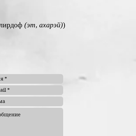
лирдоф
(эт, ‎ахарэй)
‎)