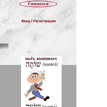
Связаться
Вход / Регистрация