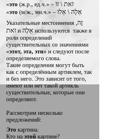
זֹאת \ זוֹ
«
это
(ж.р., ед.ч.» –
אֵלֶה \ אֵלוּ
«
это
(м/ж., мн.ч.» –
זֶה
Указательные местоимения
,
אֵלֶה
זֹאת
и
используются также в
роли определений
существительных со значениями
«
этот, эта, эти
» и следуют после
определяемого слова.
Такие определения могут быть
как с определённым артиклем, так
и без него. Это зависит от того,
имеют или нет такой артикль
существительные, которые они
определяют.
Рассмотрим несколько
предложений:
Это
картина.
Кто на
этой
картине?