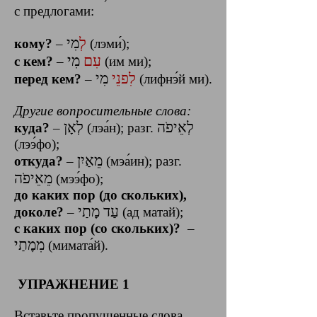
с предлогами:
לְ
מִי
кому?
–
(лэми́);
עִם
מִי
с кем?
‎–‎
(им ми);
לִפנֵי
מִי
перед кем?
‎–‎
(лифнэ́й ми).
Другие вопросительные слова:
לְאֵיפֹה
לְאָן
куда?
–
(лэа́н); разг.
(лээ́фо);
מֵאַיִן
откуда?
–
(мэа́ин); разг.
מֵאֵיפֹה
(мээ́фо);
до каких пор (до скольких),
עַד מָתַי
доколе?
‎–‎
(ад матай);
с каких пор (со скольких)‎?
‎ – ‎
מִמָתַי
(мимата́й).
УПРАЖНЕНИЕ 1
Вставьте пропущенные слова.