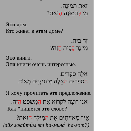
זאת תמוּנָה.
מִי
בַּ
תמוּנָה
הַ
זאת?
Это
дом.
Кто живет в
этом
доме?
זֶה בַּיִת.
מִי גָר
בַּ
בַּיִת
הַ
זֶה?
Это
книги.
Эти
книги очень интересные.
אֵלֶה ספָרִים.
הַ
ספָרִים
הַ
אֵלֶה מְעַנייְנִים מְאוֹד.
Я хочу прочитать
это
предложение.
אני רוֹצָה לִקרוֹא אֶת
הַ
מִשפָּט
הַ
זֶה.
Как
*
пишется
это
слово?
אֵיךְ מְאַייתִים אֶת
הַ
מִילָה
הַ
זאת?
(?эйх мэайти́м эт hа-мила́ hа-зот)