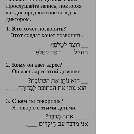
Прослушайте запись, повторяя
каждое предложение вслед за
диктором.
1.
Кто
хочет позвонить?
Этот
солдат хочет позвонить.
?רוֹצֶה לְטַלפֵּן __
. הַחַייָל __ רוצה לטלפּן
2
. Кому
он дает адрес?
Он дает адрес
этой
девушке.
?הוא נוֹתֵן אֶת הַכּתוֹבֶת __
.___ הוא נותן את הכתובת לַבַּחוּרָה
3
. С кем
ты говоришь?
Я говорю с
этими
детьми.
?אתה מְדַבֵּר __ __
.___ אני מדבר עם הַיְלָדִים