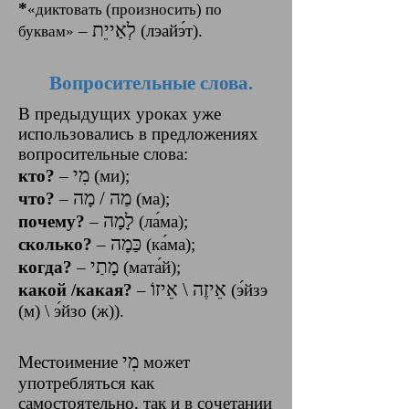
*
«диктовать (произносить) по
לְאַייֵת
–
(лэайэ́т).
буквам»
Вопросительные слова.
В предыдущих уроках уже
использовались в предложениях
вопросительные слова:
מִי
кто?
–
(ми);
מַה / מָה
что?
‎–‎
(ма);
לָמָה
почему?
–
(ла́ма);
כַּמָה
сколько?
‎–‎
(ка́ма);
מָתַי
когда?
–
(мата́й);
אֵיזֶה \ אֵיזוֹ
какой /какая?
‎–‎
(э́йзэ
(м) \ э́йзо (ж)).
מִי
Местоимение
может
употребляться как
самостоятельно, так и в сочетании