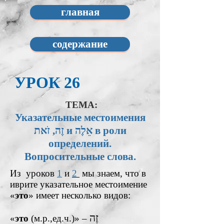
главная
содержание
УРОК 26
ТЕМА:
Указательные местоимения
זֶה, זֹאת и אֵלֶה в роли
определений.
Вопросительные слова.
Из уроков
1
и
2
мы знаем, что в
иврите указательное местоимение
«
это
» имеет несколько видов:
זֶה
«
это
(м.р.,ед.ч.)» –