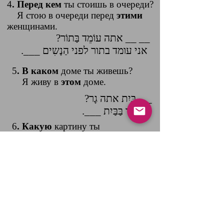
4
. Перед кем
ты стоишь в очереди?
Я стою в очереди перед
этими
женщинами.
?אתה עוֹמֵד בַּתוֹר __ __
.___ אני עומד בתור לפני הַנָשִים
5
. В каком
доме ты живешь?
Я живу в
этом
доме.
?בַּיִת אתה גָר __
.___ אני גר בַּבַּיִת
6
. Какую
картину ты
предпочитаешь?
Я предпочитаю
эту
картину.
?תמוּנה אתה מַעֲדִיף __
.___ אני מעדיף את התמונה
00:00
00:00