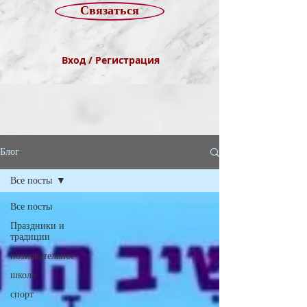
Связаться
Вход / Регистрация
Блог
Все посты
Все посты
Праздники и
традиции
познавательное
школа
спорт