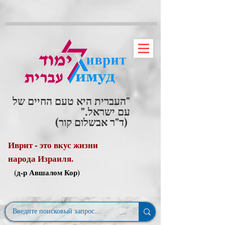
"העברית היא טעם החיים של
עם ישראל."
(ד"ר אבשלום קור)
Иврит - это вкус жизни
народа Израиля.
(д-р Авшалом Кор)