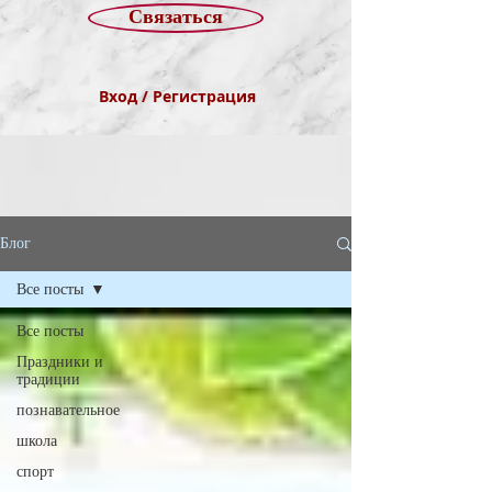
Связаться
Вход / Регистрация
Блог
Все посты
Все посты
Праздники и
традиции
познавательное
школа
спорт