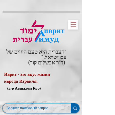
"העברית היא טעם החיים של
עם ישראל."
(ד"ר אבשלום קור)
Иврит - это вкус жизни
народа Израиля.
(д-р Авшалом Кор)