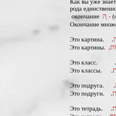
Как вы уже знае
рода единственно
ה ָ-
окончание
(
Окончание множ
Это картина. .
וֹת
Это картины. .
Это класс. 
ת
Это классы. .
Это подруга.
ת
Это подруги.‎
Это тетрадь.