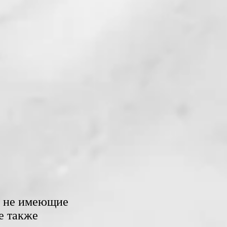
е не имеющие
е также