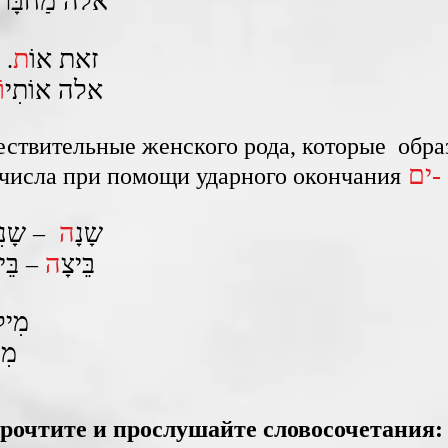
אלה מַחבָּר
זאת אוֹ
ת
.
אלה אוֹתִי
וֹ
ествительные женского рода, которые обр
ים-
числа при помощи ударного окончания
שָנָ
ה
שָנִ
–
בֵּיצָ
ה
בֵּי
–
מִילָ
מִי
рочтите и прослушайте словосочетания: