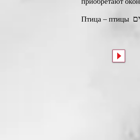
приобретают окон
ים
Птица – птицы ‎