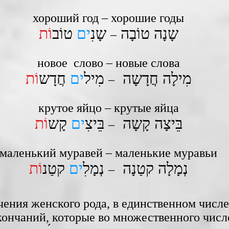
хороший год – хорошие годы
שָנָה טוֹבָה
שָנִ
ים
טוֹב
וֹת
–
новое слово – новые слова
מִילָה חֲדָשָה
מִיל
ים
חֲדָש
וֹת
–
крутое яйцо – крутые яйца
בֵּיצָה קָשָה
בֵּיצִ
ים
קָש
וֹת
–
маленький муравей – маленькие муравьи
נְמָלָה קטַנָה
נְמָלִ
ים
קטַנ
וֹת
–
чения женского рода, в единственном числ
ончаний, которые во множественного числ