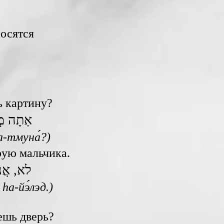
осятся
шь картину?
אַתָה מְ
hа-тмуна́?)
рую мальчика.
לא, אֲנִ
 hа-йэ́лэд.)
аешь дверь?