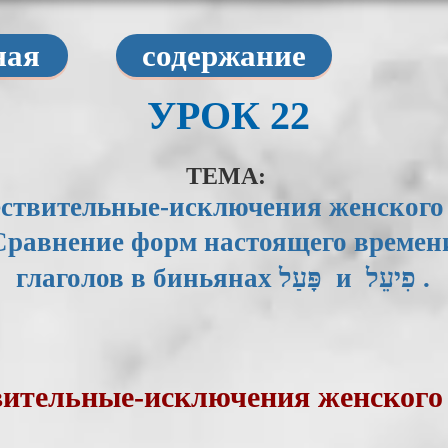
ная
содержание
УРОК 22
ТЕМА:
ствительные-исключения женского 
Сравнение форм настоящего времен
глаголов в биньянах ‏ פָּעַל‎ и ‎פִיעֵל‎ .
ительные-исключения женского 