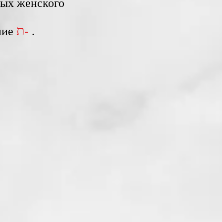
ных женского
ת-
ние
.