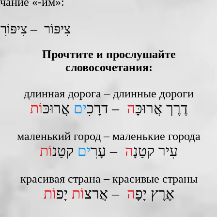
чание «-и́м»:
צִיפּוֹר – צִיפּוֹרִ
Прочтите и прослушайте
словосочетания:
длинная дорога – длинные дороги
דֶרֶך אֲרוּכָּ
ה
– דרָכִ
ים
אֲרוּכּ
וֹת
маленький город – маленькие города
עִיר קטַנָ
ה
– עָרִ
ים
קטַנ
וֹת
красивая страна – красивые страны
אֶרֶץ יָפָ
ה
– אֲרצ
וֹת
יָפ
וֹת