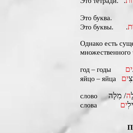
וֹת
Это тетради. .
Это буква. 
ת
Это буквы. .
Однако есть сущ
множественного 
ים
год – годы
צִ
ים
яйцо – яйца
ה
/ מִלָה
слово
לִ
ים
слова
П