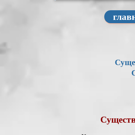
глав
Суще
Существ