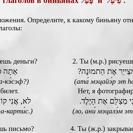
глаголов в биньянах ‏ פָּעַל‎ и ‎פִיעֵל‎ .‎
ожения. Определите, к какому биньяну отн
лаголы:
таешь деньги?
2. Ты (м.р.) рисуе
?צַייֵר אֶת הַתמוּנָה
אַתָה סו
а-кэ́сэф?)
(ата́ мэцайэ́р‎ эт 
ю билет.
Нет, я фотографи
י מְצַלֵם אֶת הַיֶלֶד
לא, אֲנִי קוֹ
.
hа-карти́с.)
(ло, ани́ мэцалэ́м‎ эт
шешь письмо?
4. Ты (ж.р.) закрыв