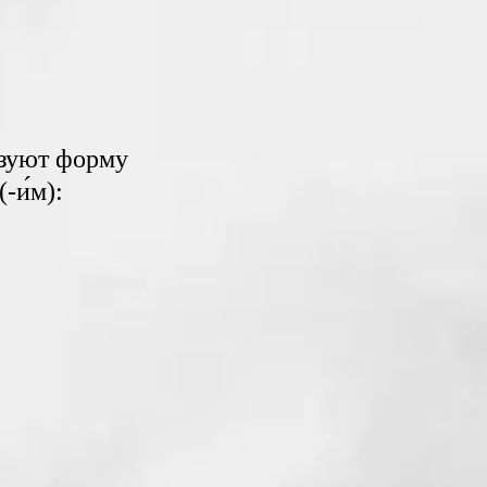
азуют форму
(-и́м):