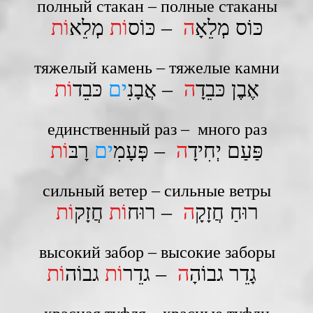
полный стакан – полные стаканы
כּוֹס מְלֵאָ
ה
– כּוֹס
וֹת
מְלֵא
וֹת
тяжелый камень – тяжелые камни
אֶבֶן כּבֵדָ
ה
– אֲבָנִ
ים
כּבֵד
וֹת
единственный раз – много раз
פַּעַם יְחִידָ
ה
– פְּעָמִ
ים
רָבּ
וֹת
сильный ветер – сильные ветры
רוּחַ חֲזָקָ
ה
– רוּח
וֹת
חֲזָק
וֹת
высокий забор – высокие заборы
גָדֵר גבוֹהָ
ה
– גדֵר
וֹת
גבוֹה
וֹת