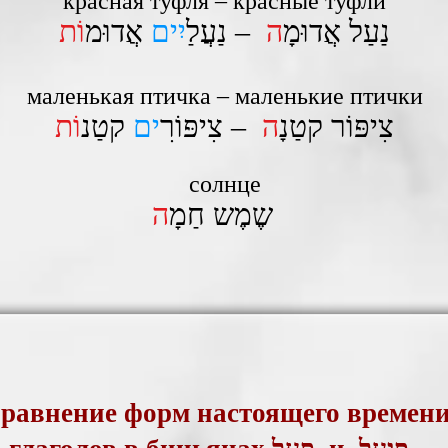
красная туфля – красные туфли
נַעַל אֲדוּמָ
ה
– נַעֲלַ
יִים
אֲדוּמ
וֹת
маленькая птичка – маленькие птички
צִיפּוֹר קטַנָ
ה
– צִיפּוֹרִ
ים
קטַנ
וֹת
солнце
ה
שֶמֶש חַמָ
равнение форм настоящего времен