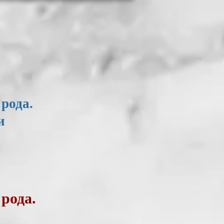
рода.
и
рода.