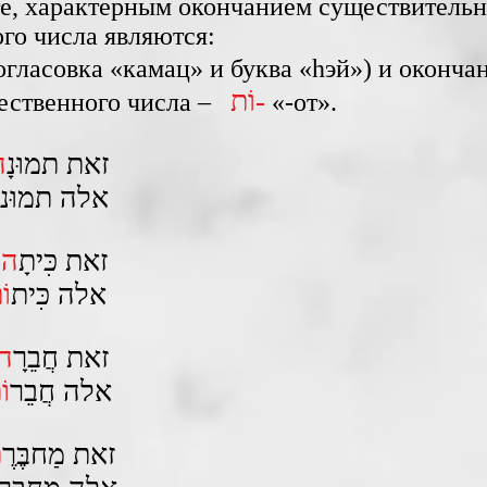
те, характерным окончанием существитель
го числа являются:
огласовка «камац» и буква «hэй») и оконча
וֹת-
ественного числа –
«-от».
זאת תמוּנָ
ה
אלה תמוּנ
זאת כִּיתָ
ה
.
אלה כִּית
וֹ
.זאת חֲבֵרָ
ה
.‏ אלה חֲבֵר
וֹ
.זאת מַחבֶּרֶ
ת