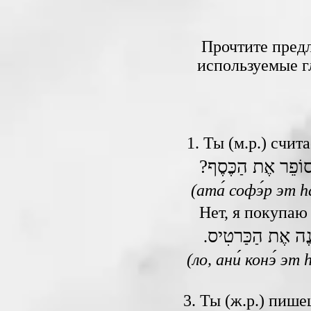
Прочтите предл
используемые г
1. Ты (м.р.) счи
?ֹפֵר אֶת הַכֶּסֶף
(ата́ софэ́р эт h
Нет, я покупа
נֶה אֶת הַכַּרטִיס
.
(ло, ани́ конэ́ эт 
3. Ты (ж.р.) пи