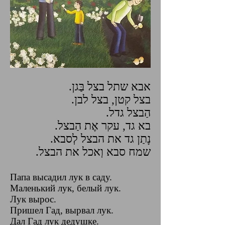
אבא שתל בצל בַּגן.
בצל קטן, בצל לבן.
הַבצל גדל.
בא גד, עקר אֶת הַבצל.
נָתַן גד את הבצל לְסבא.
שמח סבא וְאכל את הבצל.
Папа высадил лук в саду.
Маленький лук, белый лук.
Лук вырос.
Пришел Гад, вырвал лук.
Дал Гад лук дедушке.