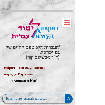
"העברית היא טעם החיים של
עם ישראל."
(ד"ר אבשלום קור)
Иврит - это вкус жизни
народа Израиля.
(д-р Авшалом Кор)