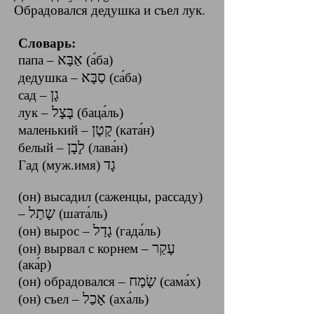
Обрадовался дедушка и съел лук.
Словарь:
אַבָּא
папа ‎–‎
(а́ба)
סַבָּא
дедушка ‎–‎
(са́ба)
גָן
сад –
בָּצָל
лук ‎–‎
(баца́ль)
קָטָן
маленький ‎–‎
(ката́н)
לָבָן
белый ‎–‎
(лава́н)
גָד
Гад (муж.имя)
(он) высадил (саженцы, рассаду)
שָתַל
–
(шата́ль)
גָדַל
(он) вырос –
(гада́ль)
עָקַר
(он) вырвал с корнем –
(ака́р)
שָׂמַח
(он) обрадовался ‎–‎
(сама́х)
אָכַל
(он) съел –
(аха́ль)