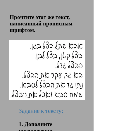
Прочтите этот же текст,
написанный прописным
шрифтом.
Задание к тексту:
1. Дополните
предложения