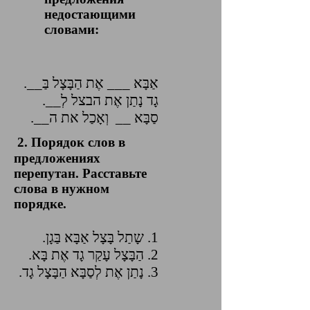
недостающими
словами:
אַבָּא ___ אֶת הַבָּצָל בַּ__.
גָד נָתַן אֶת הבצל לְ__.
סַבָּא __ וְאָכַל את ה__.
2. Порядок слов в
предложениях
перепутан. Расставьте
слова в нужном
порядке.
1. שָתַל בָּצָל אַבָּא בַּגָן.
2. הַבָּצָל עָקַר גָד אֶת בָּא.
3. נָתַן אֶת לְסַבָּא הַבָּצָל גָד.