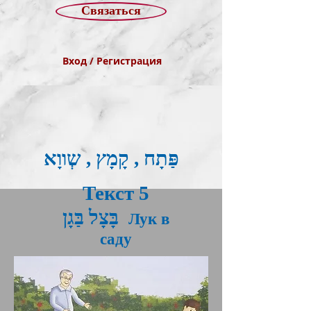
Связаться
Вход / Регистрация
פַּתָח , קָמָץ , שְווָא
Текст 5
בָּצָל בַּגָן
Лук в
саду