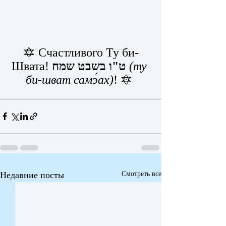
🔯 Счастливого Ту би-
Швата! 
ט"ו בשבט שמח
(ту 
би-шват самэ́ах)
! 🔯 
Недавние посты
Смотреть все