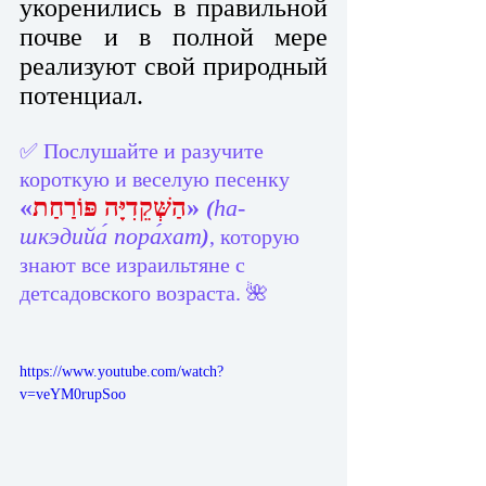
укоренились в правильной 
почве и в полной мере 
реализуют свой природный 
потенциал.  
✅ Послушайте и разучите 
короткую и веселую песенку 
«
הַשְּׁקֵדִיָּה פּוֹרַחַת
» 
hа-
(
шкэдийа́ пора́хат
)
, которую 
знают все израильтяне с 
детсадовского возраста. 🌺
https://www.youtube.com/watch?
v=veYM0rupSoo