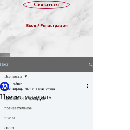
Связаться
Вход / Регистрация
Пост
Все посты
Admin
Все посты
4 февр. 2023 г.
1 мин. чтения
Цветет миндаль
Праздники и традиции
познавательное
школа
спорт