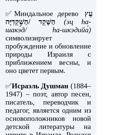
✅Миндальное дерево 
עֵץ 
הַשָּׁקֵד /הַשְּׁקֵדִיָּה
(эц hа-
шакэ́д/ hа-шкэдийа́)
символизирует 
пробуждение и обновление 
природы Израиля с 
приближением весны, и 
оно цветет первым.   
✅
Исраэль Душман
 (1884–
1947) – поэт, автор песен, 
писатель, переводчик и 
педагог, является одним из 
основоположников новой 
детской литературы на 
иврите в Израиле. Родился 