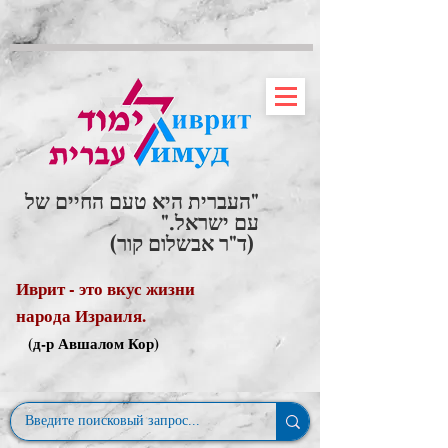
"העברית היא טעם החיים של
עם ישראל."
(ד"ר אבשלום קור)
Иврит - это вкус жизни
народа Израиля.
(д-р Авшалом Кор)