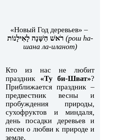
«Новый Год деревьев» –
רֹאשׁ הַשָּׁנָה לָאִילָנוֹת
(рош hа-
шана ла-илано́т)
Кто из нас не любит 
праздник 
«Ту би-Шват»
? 
Приближается праздник – 
предвестник весны и 
пробуждения природы, 
сухофруктов и миндаля, 
день посадки деревьев и 
песен о любви к природе и 
земле. 