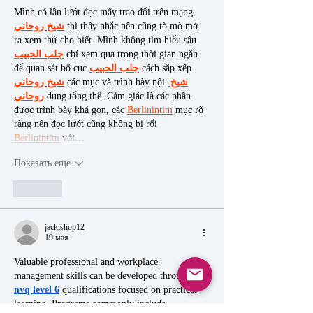
Mình có lần lướt đọc mấy trao đổi trên mạng 
شيخ روحاني
 thì thấy nhắc nên cũng tò mò mở 
ra xem thử cho biết. Mình không tìm hiểu sâu 
جلب الحبيب
 chỉ xem qua trong thời gian ngắn 
để quan sát bố cục 
جلب الحبيب
 cách sắp xếp 
شيخ روحاني
 các mục và trình bày nội 
شيخ 
روحاني
 dung tổng thể. Cảm giác là các phần 
được trình bày khá gọn, các 
Berlinintim
 mục rõ 
ràng nên đọc lướt cũng không bị rối 
Berlinintim
 với…
Показать еще
Лайк
jackishop12
19 мая
Valuable professional and workplace 
management skills can be developed through 
nvq level 6
 qualifications focused on practical 
learning. Programs commonly include 