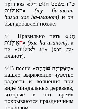
припева 
«ט"ו בשבט הגיע חג 
הָאילנות»
(ту би-шват 
hигиа хаг hа-иланот)
 и он 
был добавлен позже.
✅ Правильно петь 
«חַג 
הָ
אִילָנוֹת»
(хаг hа-иланот)
, а 
не «חג 
ל
אילנות» (хаг ла-
иланот).
✅В песне 
«הַשְּׁקֵדִיָּה פּוֹרַחַת»
нашло выражение чувство 
радости и волнения при 
виде миндальных деревьев, 
которые в это время 
покрываются праздничным 
покровом. 