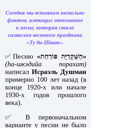
Сегодня мы 
вс
помним несколько 
фактов, имеющих отношение 
к песне, 
которая стала 
символом весеннего праздника 
«Ту би-Шват». 
✅Песню 
«הַשְּׁקֵדִיָּה פּוֹרַחַת»
(hа-шкэдийа порахат)
написал 
Исраэль Душман
примерно 100 лет назад (в 
конце 1920-х или начале 
1930-х годов прошлого 
века).
✅ В первоначальном 
варианте у песни не было 