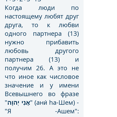
Когда люди по 
настоящему любят друг 
друга, то к любви 
одного партнера (13) 
нужно прибавить 
любовь другого 
партнера (13) и 
получим 26. А это не 
что иное как числовое 
значение и у имени 
Всевышнего во фразе 
אֲנִי יְהוָה
"
" (ани́ hа-Шем) - 
"Я -Ашем": 