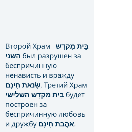
בֵּית מִקדָש 
Второй Храм  
השני
 был разрушен за 
беспричинную 
ненависть и вражду 
שִׂנאַת חִינָם
, Третий Храм 
בֵּית מִקדָש השלישי
 будет 
построен за 
беспричинную любовь 
אַהֲבַת חִינָם
и дружбу 
.