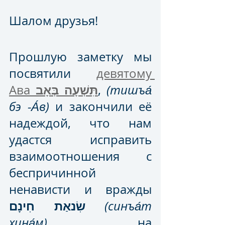
Шалом друзья! 
Прошлую заметку мы 
посвятили 
девятому 
תִּשְׁעָה בְּאָב
Ава 
, 
(тишъа́ 
бэ -А́в)
 и закончили её 
надеждой, что нам 
удастся исправить 
взаимоотношения с 
беспричинной 
ненависти и вражды 
שִׂנאַת חִינָם
(синъа́т 
хина́м)
 на 