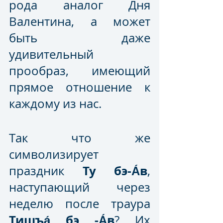
рода аналог Дня 
Валентина, а может 
быть даже 
удивительный 
прообраз, имеющий 
прямое отношение к 
каждому из нас.
Так что же 
символизирует 
Ту бэ-А́в
праздник 
, 
наступающий через 
неделю после траура 
Тишъа́ бэ -А́в
? Их 