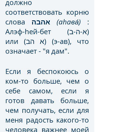
должно 
соответствовать корню 
אהבה
слова 
(аhава́)
 : 
Алэф-hей-бет (א-ה-ב) 
или (א הב) (э-ав), что 
означает - "я дам".
Если я беспокоюсь о 
ком-то больше, чем о 
себе самом, если я 
готов давать больше, 
чем получать, если для 
меня радость какого-то 
человека важнее моей 