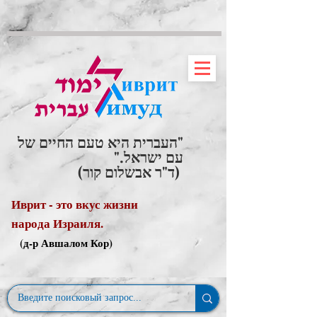
"העברית היא טעם החיים של
עם ישראל."
(ד"ר אבשלום קור)
Иврит - это вкус жизни
народа Израиля.
(д-р Авшалом Кор)