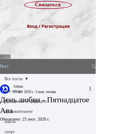
Связаться
Вход / Регистрация
Пост
Все посты
Admin
Все посты
15 авг. 2019 г.
5 мин. чтения
День любви - Пятнадцатое
Праздники и традиции
Ава
познавательное
Обновлено:
25 июл. 2020 г.
школа
спорт