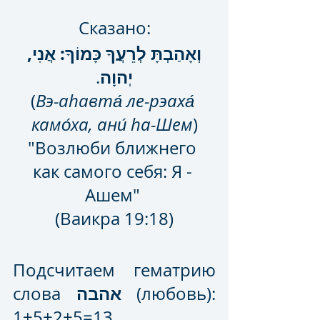
Сказано:
וְאָהַבְתָּ לְרֵעֲךָ כָּמוֹךָ: אֲנִי, 
יְהוָה
.
(
Вэ-аhавта́ ле-рэаха́ 
камо́ха, ани́ hа-Шем
)
"Возлюби ближнего 
как самого себя: Я - 
Ашем" 
(Ваикра 19:18)
Подсчитаем гематрию 
אהבה
слова 
 (любовь): 
1+5+2+5=13