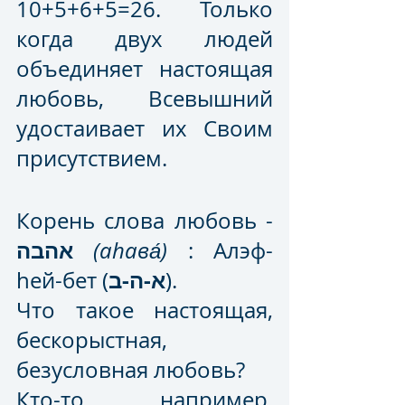
10+5+6+5=26. Только 
когда двух людей 
объединяет настоящая 
любовь, Всевышний 
удостаивает их Своим 
присутствием.
Корень слова любовь - 
אהבה
(аhава́)
 : Алэф-
א-ה-ב
hей-бет (
).
Что такое настоящая, 
бескорыстная, 
безусловная любовь? 
Кто-то, например, 