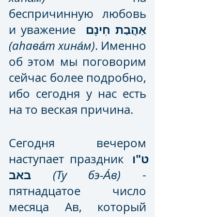
беспричинную любовь 
אַהֲבַת חִינָם
и уважение  
(аhава́т хина́м)
. Именно 
об этом мы поговорим 
сейчас более подробно, 
ибо сегодня у нас есть 
на то веская причина.
Сегодня вечером 
ט"ו 
наступает праздник 
באב
(Ту бэ-А́в)
 - 
пятнадцатое число 
месяца Ав, который 