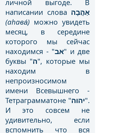
личной выгоде. В 
אַהֲבָה
написании слова 
(аhава́)
 можно увидеть 
месяц, в середине 
которого мы сейчас 
אב
находимся - "
" и две 
ה
буквы "
", которые мы 
находим в 
непроизносимом 
имени Всевышнего - 
יהוה
Тетраграмматоне "
". 
И это совсем не 
удивительно, если 
вспомнить что вся 