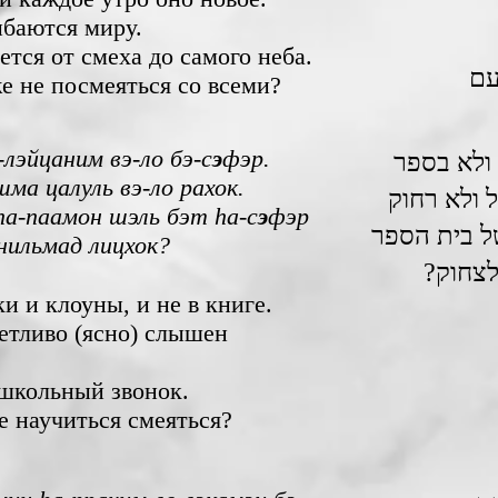
ыбаются миру.
ется от смеха до самого неба.
עם
е не посмеяться со всеми?
-лэйцаним вэ-ло бэ-с
э
фэр.
 ולא בספר
шма цалуль вэ-ло рахок.
 ולא רחוק
 hа-паамон шэль бэт hа-с
э
фэр
ל בית הספר
 нильмад лицхок?
 לצחוק
и и клоуны, и не в книге.
етливо (ясно) слышен
 школьный звонок.
е научиться смеяться?