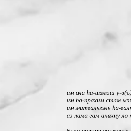
им ола hа-ш
э
мэш у-в(ъ)
им hа-прахим стам мэх
им митгальгэль hа-гал
аз лама гам ан
а
хну ло
Если солнце восходит, 