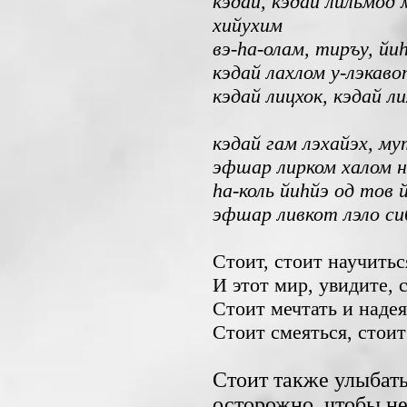
кэдай, кэдай лильмод 
хийухим
вэ-hа-олам, тиръу, йи
кэдай
лахлом у-лэкаво
кэдай лицхок, кэдай л
кэдай гам лэхайэх, му
эфшар лирком халом н
hа-коль йиhйэ од тов 
эфшар ливкот лэло си
С
тоит, стоит научитьс
И этот мир, увидите, 
Стоит мечтать и надея
Стоит смеяться, стоит
Стоит также улыбать
осторожно, чтобы не