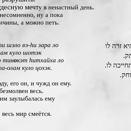
удесную мечт
у в ненастный день.
 несомненно, ну а пока
ичины, а можно петь.
hи шэло вэ-hи зара ло
א זרה לו
лам куло шотэк
תק
о тин
о
кэт hитхайха ло
תחייכה לו
hа-олам куло цохэк.
וחק
ду, его он, и чужд он ему.
безмолвен весь.
им заулыбалась ему
 весь мир смеётся.