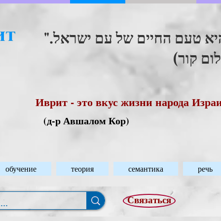
"היא טעם החיים של עם ישראל
(ום קור
Иврит - это вкус жизни народа Изра
(д-р Авшалом Кор)
обучение
теория
семантика
речь
Связаться