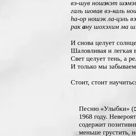
вэ-шув нош
э
кэт ш
э
мэ
галь шовав вэ-каль но
hа-ор ношэк ла-цэль в
рак
а
ну шохэхим ма шэ
И снова целует солнц
Шаловливая и легкая в
Свет целует тень, а р
И только мы забываем 
Стоит, стоит научить
Песню «Улыбки» (חיוכים на иврите) впервые исполнила прекрасная Хава Альберштейн в
1968 году. Невероя
содержит позитивн
меньше грустить, н