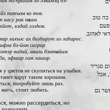
мин hа-прахим ло лэкамэц бэ-
ם
hйэ питъом ко тов.
כה טוב
т насу рак п
а
ам.
 פעם
ихйот, кэдай лээhов.
כדאי לאהוב
тар лихъос ах бизhирут ло лаhарос.
ифла бэ-йом сагрир
йотэр вадай, аваль бэнт
а
йим
ба, эфшар гам лашир.
ם סגריר
я у цветов не скупиться на улыбки.
, אבל
станет вдруг таким хорошим.
ться, попробуйте лишь раз.
 жить, стоит любить.
שר גם
ся, можно рассердиться, но
 разрушить.