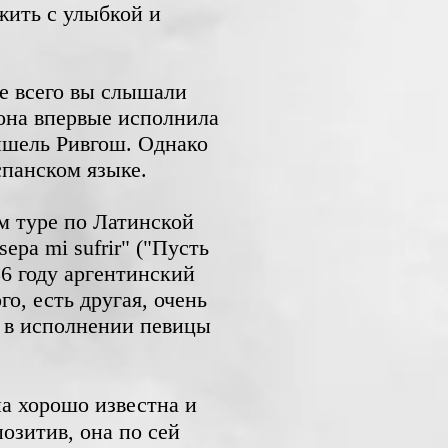
жить с улыбкой и
ее всего вы слышали
 она впервые исполнила
Мишель Ривгош. Однако
спанском языке.
ом туре по Латинской
epa mi sufrir" ("Пусть
36 году аргентинский
о, есть другая, очень
, в исполнении певицы
озитив, она по сей