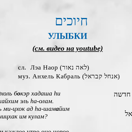
חיוכים
УЛЫБКИ
(см. видео н
а youtube)
сл. Лэа Наор (לאה נאור)
муз. Анхель Кабраль (אנחל קבראל)
холь б
о
кэр хадаша hи
 חדשה
айхим эль hа-олам.
ь ми-цхок ад hа-шам
а
йим
אל
 ницхак им кулам?
и каждое утро оно новое.