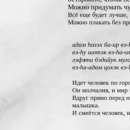
Можно придумать ч
Всё еще будет лучше,
Можно плакать без пр
адам hолэх ба-ир вэ-
вэ-hу шотэк вэ-hа-о
лэф
э
та бэдийук мул
вэ-hа-адам цохэк вэ-
Идет человек по горо
Он молчалив, и мир 
Вдруг прямо перед н
малышка.
И смеётся человек, и