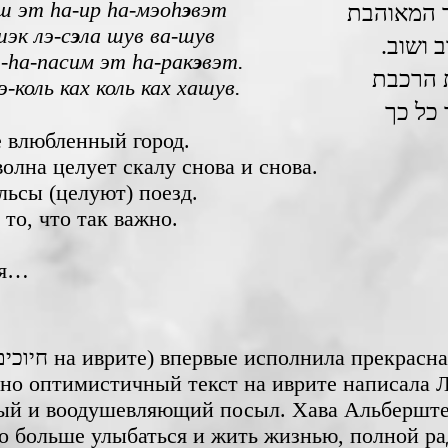
ш эт hа-ир hа-мэоh
э
вэт
 המאוהבת
шэк лэ-с
э
ла шув ва-шув
ב ושוב
э-hа-пасим эт hа-рак
э
вэт.
 הרכבת
-коль ках коль ках хашув.
 כל כך
е влюбленный город.
олна целует скалу снова и снова.
ельсы (целуют) поезд.
то, что так важно.
ся…
тно оптимистичный текст на иврите написала 
ый и воодушевляющий посыл. Хава Альберште
о больше улыбаться и жить жизнью, полной ра