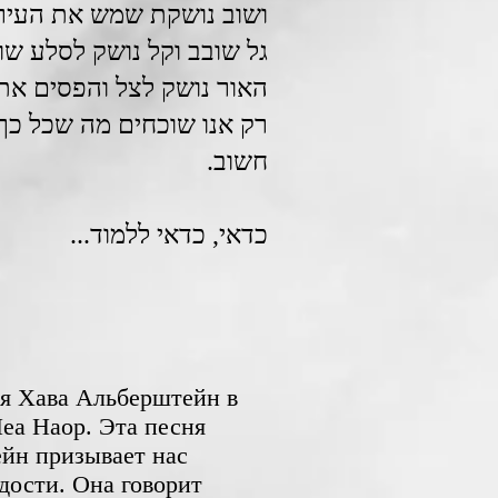
ושוב נושקת שמש את העיר
גל שובב וקל נושק לסלע שו.
האור נושק לצל והפסים את
רק אנו שוכחים מה שכל כך
חשוב.
כדאי, כדאי ללמוד...
Леа Наор. Эта песня
йн призывает нас
дости. Она говорит