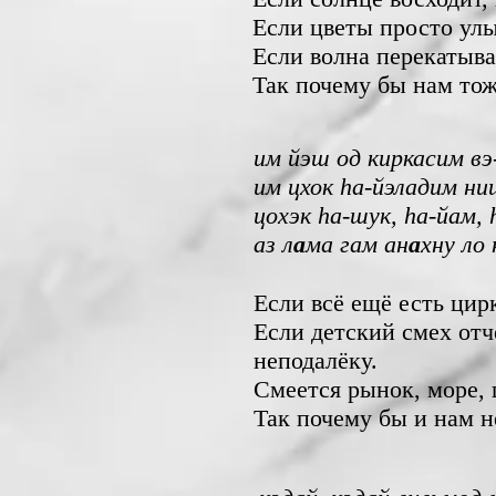
Если цветы просто ул
Если волна перекатыва
Так почему бы нам тож
им йэш од киркасим вэ
им цхок hа-йэладим ни
цохэк hа-шук, hа-йам,
аз л
а
ма гам ан
а
хну ло
Если всё ещё есть цирк
Если детский смех отч
неподалёку.
Смеется рынок, море,
Так почему бы и нам н