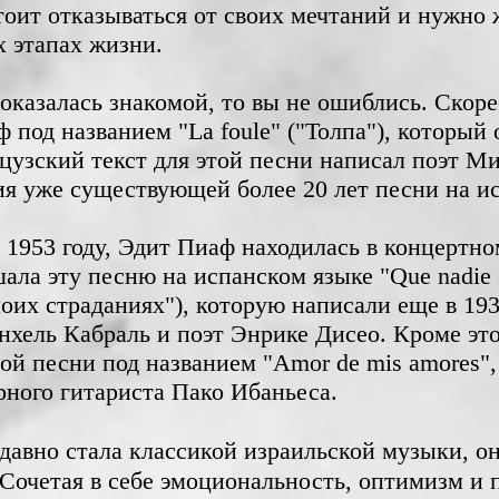
стоит отказываться от своих мечтаний и нужно 
 этапах жизни.
оказалась знакомой, то вы не ошиблись. Скор
 под названием "La foule" ("Толпа"), который
нцузский текст для этой песни написал поэт 
ия уже существующей более 20 лет песни на и
 в 1953 году, Эдит Пиаф находилась в концертн
ала эту песню на испанском языке "Que nadie s
моих страданиях"), которую написали еще в 19
нхель Кабраль и поэт Энрике Дисео. Кроме этог
той песни под названием "Amor de mis amores"
рного гитариста Пако Ибаньеса.
Сочетая в себе эмоциональность, оптимизм и п