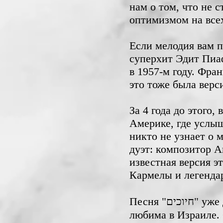
нам о том, что не 
оптимизмом на всех
Если мелодия вам п
суперхит Эдит Пиаф
в 1957-м году. Фра
это тоже была верс
За 4 года до этого,
Америке, где услыш
никто не узнает о 
дуэт: композитор А
известная версия э
Кармелы и легенда
Песня "חיוכים" уже давно стала классикой израильской музыки, она хорошо известна и
любима в Израиле. 