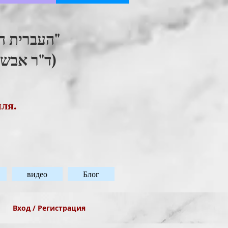
העברית ."
ד"ר אבשל)
иля.
видео
Блог
Вход / Регистрация