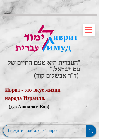
"העברית היא טעם החיים של
עם ישראל."
(ד"ר אבשלום קור)
Иврит - это вкус жизни
народа Израиля.
(д-р Авшалом Кор)