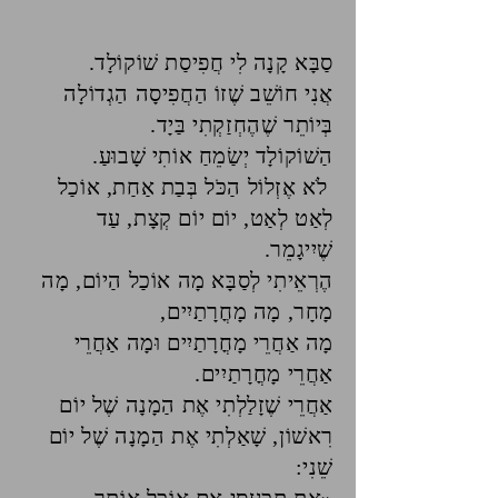
סַבָּא קָנָה לִי חֲפִיסַת שׁוֹקוֹלָד.
אֲנִי חוֹשֵׁב שֶׁזוֹ הַחֲפִיסָה הַגְדוֹלָה
בְּיוֹתֵר שֶׁהֶחְזַקְתִי בַּיָד.
הַשׁוֹקוֹלָד יְשַׂמֵחַ אוֹתִי שָׁבוּעַ.
לֹא אֶזְלוֹל הַכֹּל בְּבַת אַחַת, אוֹכַל
לְאַט לְאַט, יוֹם יוֹם קְצָת, עַד
שֶׁיִיגָמֵר.
הֶרְאֵיתִי לְסַבָּא מָה אוֹכַל הַיוֹם, מָה
מָחָר, מָה מָחֳרָתַיִים,
מָה אַחֲרֵי מָחֳרָתַיִים וּמָה אַחֲרֵי
אַחֲרֵי מָחֳרָתַיִים.
אַחֲרֵי שֶׁזָלַלְתִי אֶת הַמָנָה שֶׁל יוֹם
רִאשׁוֹן, שָׁאַלְתִי אֶת הַמָנָה שֶׁל יוֹם
שֵׁנִי: