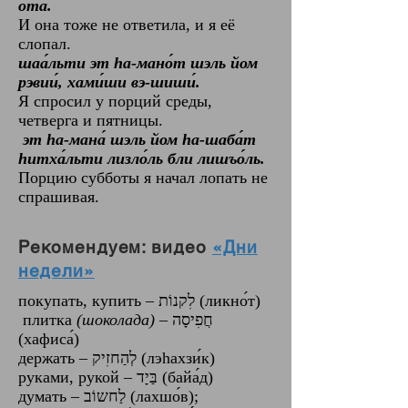
ота́.
И она тоже не ответила, и я её
слопал.
шаа́льти эт hа-мано́т шэль йом
рэвии́, хами́ши вэ-шиши́.
Я спросил у порций среды,
четверга и пятницы.
эт hа-мана́ шэль йом hа-шаба́т
hитха́льти лизло́ль бли лишъо́ль.
Порцию субботы я начал лопать не
спрашивая.
Рекомендуем: видео
«Дни
недели»
покупать, купить ‎–‎ לִקנוֹת (ликно́т)
плитка
(шоколада)
– חֲפִיסָה
(хафиса́)
держать – לְהַחזִיק (лэhахзи́к)
руками, рукой – בַּיָד (байа́д)
думать – לַחשוֹב (лахшо́в);