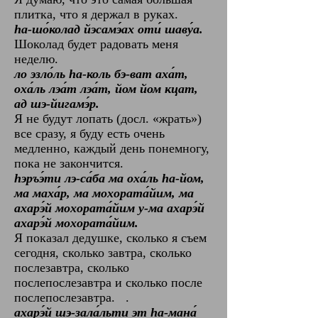
плитка, что я держал в руках.
hа-шо́колад йэсамэ́ах оти́ шаву́а.
Шоколад будет радовать меня
неделю.
ло эзло́ль hа-коль бэ-ват аха́т,
оха́ль лэа́т лэа́т, йом йом кцат,
ад шэ-йигамэ́р.
Я не будут лопать (досл. «жрать»)
все сразу, я буду есть очень
медленно, каждый день понемногу,
пока не закончится.
hэръэ́ти лэ-са́ба ма оха́ль hа-йом,
ма маха́р, ма мохората́йим, ма
ахарэ́й мохората́йим у-ма ахарэ́й
ахарэ́й мохората́йим.
Я показал дедушке, сколько я съем
сегодня, сколько завтра, сколько
послезавтра, сколько
пocлeпocлeзaвтpa и сколько пocлe
пocлeпocлeзaвтpa. .
ахарэ́й шэ-зала́льти эт hа-мана́