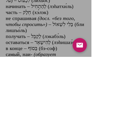
על) ‎–‎ לִכְעוֹס (лихъо́с)
начинать – לְהַתְחִיל (лэhатхи́ль)
часть – חֵלֶק (хэ́лэк)
не спрашивая
(досл. «без того,
чтобы спросить»)
‎–‎ בְּלִי לִשְׁאוֹל (бли
лишъо́ль)
получать – לְקַבֵּל (лэкабэ́ль)
оставаться – לְהִישָאֵר (лэhишаэ́р)
в конце ‎–‎ בְּסוֹף (бэ-соф)
самый, наи-
(образует
превосходную степень
прилагательного)
– בְּיוֹתֵר (бэ-йотэ́р)
до тех пор, пока – -עַד שֶ (ад шэ-)
содержание
Поделиться