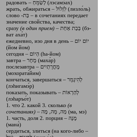
радовать – לְשַׂמֵּחַ (лэсамэ́ах)
жрать, обжираться – לִזְלוֹל (лизло́ль)
слово -בַּת‎ –‎ в сочетаниях передает
значение свойства, качества;
сразу
(в один прием)
‎–‎ בְּבַת אַחַת (бэ-
ват аха́т)
ежедневно, изо дня в день ‎–‎ יוֹם יוֹם
(йом йом)
сегодня ‎–‎ הַיוֹם‏ (hа-йом)
завтра ‎–‎ מָחָר‏ (маха́р)
послезавтра – מָחֳרָתַיִים
(мохората́йим)
кончаться, завершаться – לְהִיגָמֵר
(лэhигамэ́р)
показать, показывать – לְהַרְאוֹת
(лэhаръо́т)
1. что 2. какой 3. сколько
(в
сочетаниях)
‎–‎ מַה, מָה, מֶה (ма, мэ)
1. часть, доля 2. порция – מָנָה
(мана́)
сердиться, злиться (на кого-либо ‎–‎