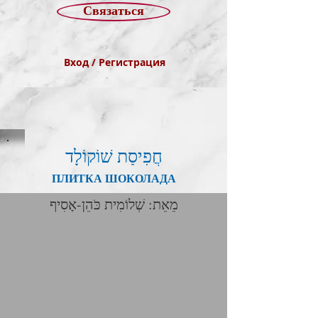
Связаться
Вход / Регистрация
חֲפִיסַת שׁוֹקוֹלָד
ПЛИТКА ШОКОЛАДА
מֵאֵת: שְׁלוֹמִית כֹּהֵן-אָסִיף