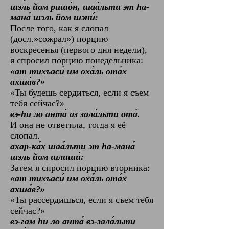
‎шэль йом ришо́н, шаа́льти эт hа-
мана́ шэль йом шэни́:
После того, как я слопал
(досл.»сожрал») порцию
воскресенья (первого дня недели),
я спросил порцию понедельника:
«ат тихъаси́ им оха́ль ота́х
ахша́в?»
«Ты будешь сердиться, если я съем
тебя сейчас?»
вэ-hи ло анта́ аз зала́льти ота́.
И она не ответила, тогда я её
слопал.
ахар-ка́х шаа́льти эт hа-мана́
шэль йом шлиши́:
Затем я спросил порцию вторника:
‎«ат тихъаси́ им оха́ль ота́х
ахша́в?»
«Ты рассердишься, если я съем тебя
‎сейчас?»
вэ-гам hи ло анта́ вэ-зала́льти