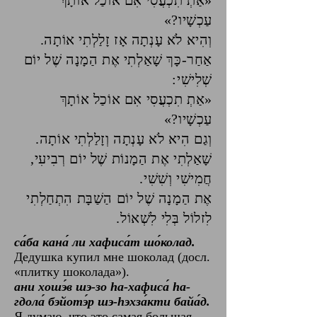
«אַתְ תִכְעֲסִי אִם אוֹכַל אוֹתָךְ
עַכְשָׁיו?»
וְהִיא לֹא עָנְתָה אָז זָלַלְתִי אוֹתָה.
אַחַר-כָּךְ שָׁאַלְתִי אֶת הַמָנָה שֶׁל יוֹם
שְׁלִישִׁי:
«אַתְ תִכְעֲסִי אִם אוֹכַל אוֹתָךְ
עַכְשָׁיו?»
וְגַם הִיא לֹא עָנְתָה וְזָלַלְתִי אוֹתָה.
שָׁאַלְתִי אֶת הַמָנוֹת שֶׁל יוֹם רְבִיעִי,
חֲמִישִׁי וְשִׁשִׁי.
אֶת הַמָנָה שֶׁל יוֹם הַשַׁבָּת הִתְחַלְתִי
לִזלוֹל בְּלִי לִשְׁאוֹל.
са́ба кана́ ли хафиса́т шо́колад.
Дедушка купил мне шоколад (досл.
«плитку шоколада»).
ани хошэ́в шэ-зо hа-хафиса́ hа-
гдола́ бэйотэ́р шэ-hэхза́кти байа́д.
Я думаю, что это самая большая