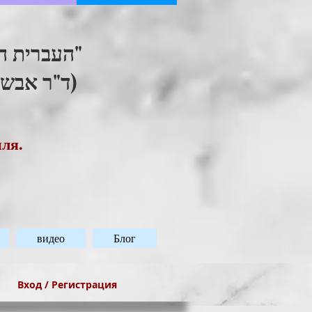
העברית ."
ד"ר אבשל)
иля.
видео
Блог
Вход / Регистрация