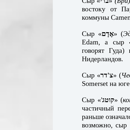
Сыр «
ברי
» 
(Бри
востоку от П
коммуны Camemb
Сыр «
אֶדָם
» (
Э
Edam, а сыр 
говорят Гуда)
Нидерландов.
Сыр «
צ'דר
» (
Че
Somerset на юге
Сыр «'
קוטג
» (
к
частичный пере
раньше означало 
возможно, сыр 