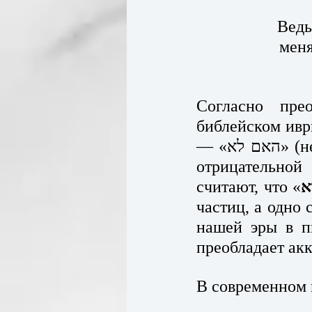
Ведь
меня
Согласно пр
библейском ивр
— «האם לא» (не так ли), и состоит из вопросительной частицы «ה» и 
отрицательной частицы «לא». Хотя ес
считают, что «
ֹא
частиц, а одно 
нашей эры в п
преобладает ак
В современном 