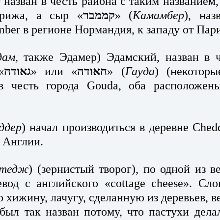
)
 назван в честь района с таким названием, 
арижа, а сыр «
קממבר
» (
Камамбер
), наз
er в регионе Нормандия, к западу от Пар
дам
, также Эдамер) Эдамский, назван в ч
«
גאודה
» или «
חאודה
» (
Гауда
) (некоторы
 в честь города Gouda, оба расположены
ддер
) начал производиться в деревне Chedd
 Англии.
отедж
) (зернистый творог), по одной из в
вод с английского «cottage cheese». Слов
хижину, лачугу, сделанную из деревьев, вето
был так назван потому, что пастухи делал