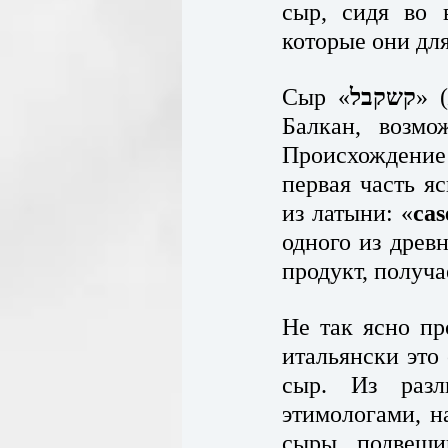
сыр, сидя во 
которые они для
Сыр «
קשקבל
» 
Балкан, возмо
Происхождение 
первая часть яс
из латыни: «
cas
одного из древн
продукт, получ
Не так ясно пр
итальянски это 
сыр. Из разл
этимологами, н
сыры подвеши