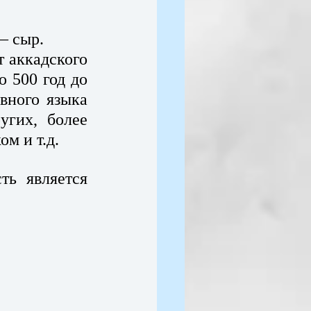
 сыр. 
 аккадского 
 500 год до 
вного языка 
гих, более 
м и т.д.
ь является 