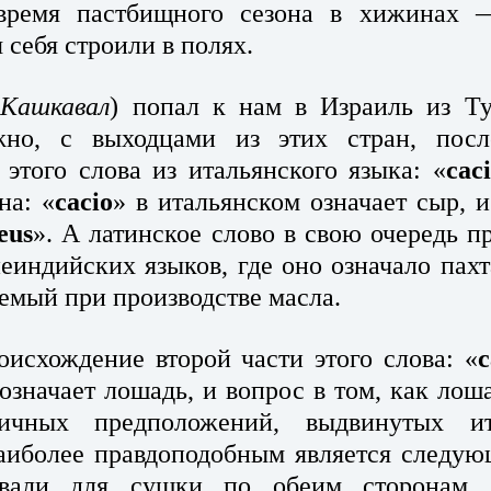
время пастбищного сезона в хижинах — 
 себя строили в полях.
(
Кашкавал
) попал к нам в Израиль из Ту
жно, с выходцами из этих стран, посл
этого слова из итальянского языка: «
cac
на: «
cacio
»
в итальянском означает сыр, и
eus
». А латинское слово в свою очередь пр
еиндийских языков, где оно означало пахт
аемый при производстве масла.
оисхождение второй части этого слова: «
c
означает лошадь, и вопрос в том, как лоша
ичных предположений, выдвинутых ита
аиболее правдоподобным является следующ
вали для сушки по обеим сторонам де