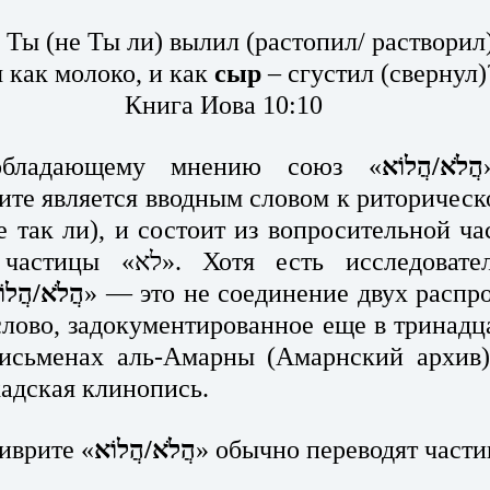
 Ты (не Ты ли) вылил (растопил/ растворил)
 как молоко, и как 
сыр
 – сгустил (свернул)
Книга Иова 10:10
еобладающему мнению союз «
הֲלֹא/הֲלוֹא
ите является вводным словом к риторическ
ть исследователи, которые 
הֲלֹא/הֲלו
» — это не соединение двух распр
слово, задокументированное еще в тринадца
исьменах аль-Амарны (Амарнский архив),
кадская клинопись.
иврите «
הֲלֹא/הֲלוֹא
» обычно переводят части