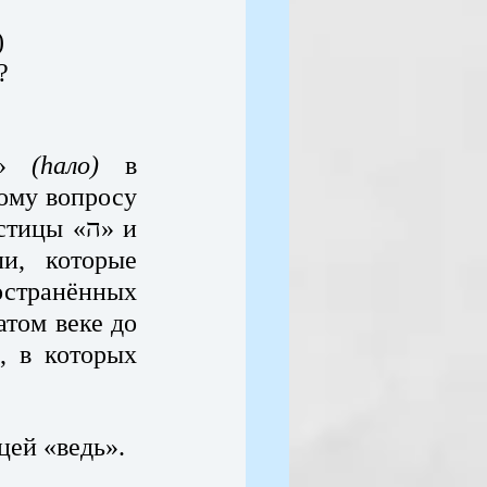
 
?
» 
(hало)
 в 
ому вопросу 
остранённых 
том веке до 
 в которых 
цей «ведь».