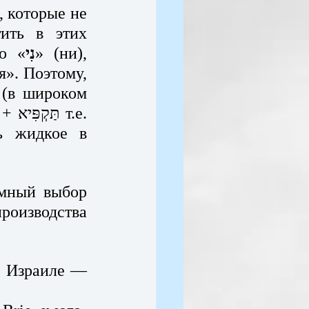
 которые не 
ить в этих 
го «
נִי
» (ни), 
». Поэтому, 
 жидкое в 
мный выбор 
роизводства 
в Израиле — 