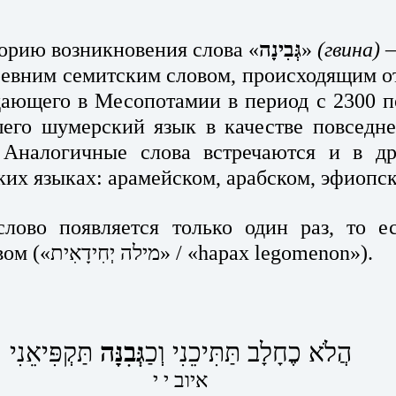
орию возникновения слова «
גְּבִינָה
» 
(гвина) 
—
ревним семитским словом, происходящим от
дающего в Месопотамии в период с 2300 по
шего шумерский язык в качестве повседне
 Аналогичные слова встречаются и в дру
их языках: арамейском, арабском, эфиопско
лово появляется только один раз, то ест
единичным словом («מילה יְחִידָאִית» / «hapax legomenon»).
הֲלֹא כֶחָלָב תַּתִּיכֵנִי וְכַ
גְּבִנָּה
 תַּקְפִּיאֵנִי
איוב י י