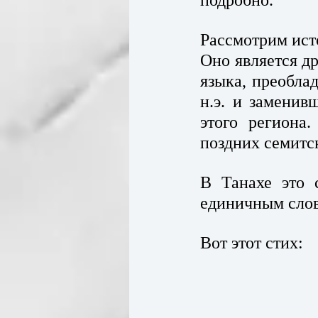
Рассмотрим ист
Оно является д
языка, преобла
н.э. и заменив
этого региона.
поздних семитск
В Танахе это с
Вот этот стих: