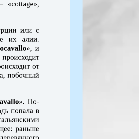
«cottage», 
рции или с 
е их алии. 
iocavallo
», и 
 происходит 
оисходит от 
а, побочный 
avallo
». По-
дь попала в 
льянскими 
ее: раньше 
ревянного 