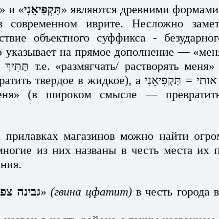
» и «
תַּקְפִּיאֵנִי
» являются древними формами,
в современном иврите. Несложно замет
ствие объектного суффикса - безударно
 указывает на прямое дополнение — «меня
ять меня» (в широком 
 жидкое), а תַּקְפִּיא + אותי = תַּקְפִּיאֵנִי т.е. 
еня» (в широком смысле — превратить
 прилавках магазинов можно найти огро
многие из них названы в честь места их п
ния. 
גבינה צפ
» 
(гвина цфатит)
 в честь города 