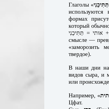
Глаголы «
תַּתִּיכֵנִי
используются 
формах присут
который обычно
תַּתִּיךְ + אותי = תַּתִּיכֵנִי т.е. «размягчать/ раствор
смысле — превратить твердое в
«заморозить м
твердое).
В наши дни на
видов сыра, и 
или происхожде
Например, «
תית
Цфат. 