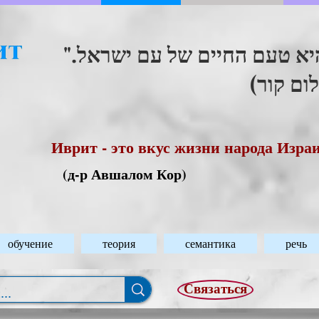
"היא טעם החיים של עם ישראל
(ום קור
Иврит - это вкус жизни народа Изра
(д-р Авшалом Кор)
обучение
теория
семантика
речь
Связаться