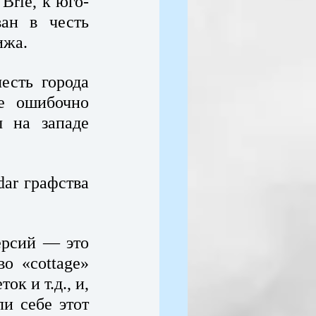
Brie, к юго-
ван в честь 
ижа.
есть города 
е ошибочно 
 на западе 
ar графства 
ерсий — это 
о «cottage» 
к и т.д., и, 
и себе этот 