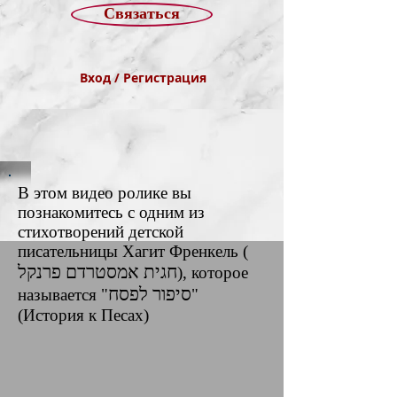
Связаться
Вход / Регистрация
В этом видео ролике вы
познакомитесь с одним из
стихотворений детской
писательницы Хагит Френкель (
חגית אמסטרדם פרנקל
), которое
סיפור לפסח
называется "
"
(История к Песах)