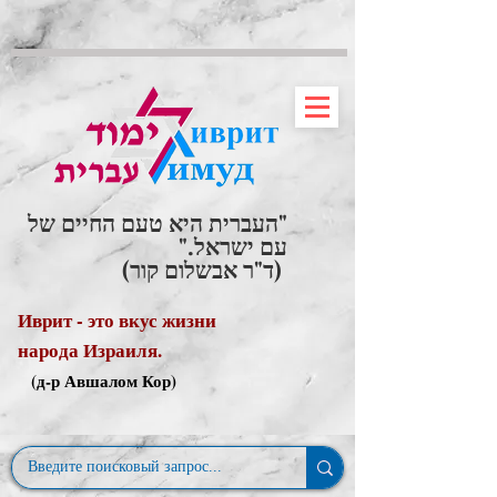
"העברית היא טעם החיים של
עם ישראל."
(ד"ר אבשלום קור)
Иврит - это вкус жизни
народа Израиля.
(д-р Авшалом Кор)