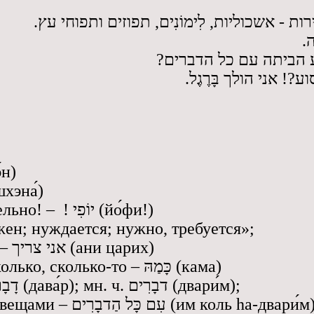
- ת - אשכוליות, לִימוֹנִים, תפוזים ותפוחי עץ
- 
-  הביתה עם כל הדברים
- ע?! אני הולך בָּרֶגֶל
ахэ́н)
а – שכֵנָה (шхэна́)
чудесно! замечательно! – ! יוֹפִי (йо́фи!)
ен; нуждается; нужно, требуется»;
мне (м.р.) нужно – אני צריך (ани царих)
1. сколько 2. несколько, сколько-то – כָּמַהּ (кама)
вещь, предмет – דָבָר (дава́р); мн. ч. דבָרִים (двари́м);
со всеми (этими) вещами – עִם כָּל הַדבָרִים (им коль hа-двари́м