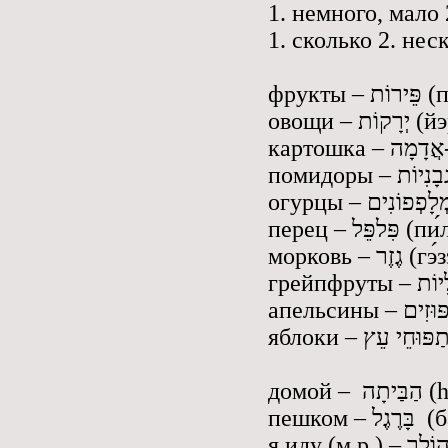
перец – ֵּל
морковь – ֶזֶר
домой 
пешком –