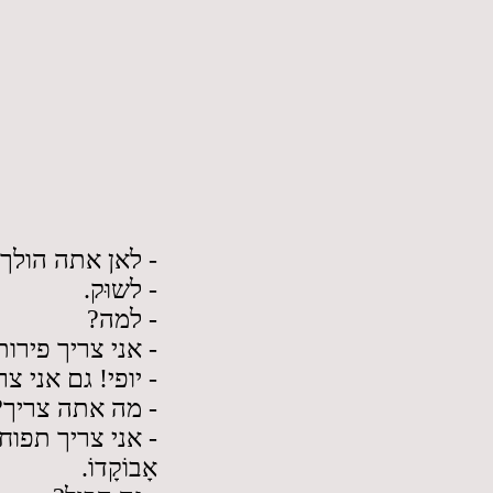
 לאן אתה הולך?
- לשוּק.
- למה?
אני צריך פירות .
יופי! גם אני צר.
- מה אתה צריך?
אני צריך תפוחי ,
אָבוֹקָדוֹ.