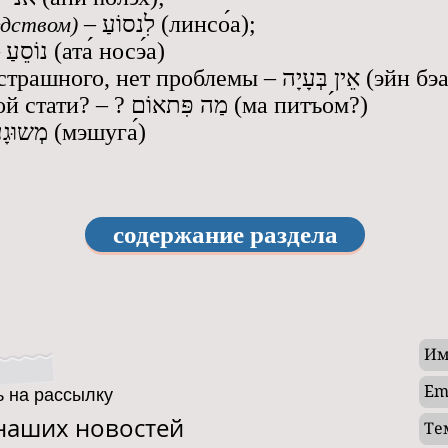
–
לִנסוֹעַ (линс
о́
а);
едством)
ты едешь (м.р.) – נוֹסֵעַ (ата́ носэ́а)
неважно, ничего страшного, нет проблемы ‎–‎ ְעָיָה
чего вдруг? с какой стати? – ? מַה פִּתאוֹם (ма питъо́м?)
сумасшедший – מְשוּגָע (мэшуга́)
содержание раздела
 на рассылку
 наших новостей