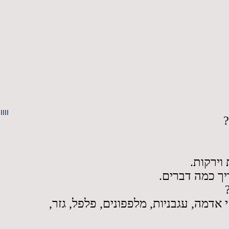
-
- וירקות
- יך כמה דברים
- אדמה, עגבניות, מלפפונים, פלפל, גזר