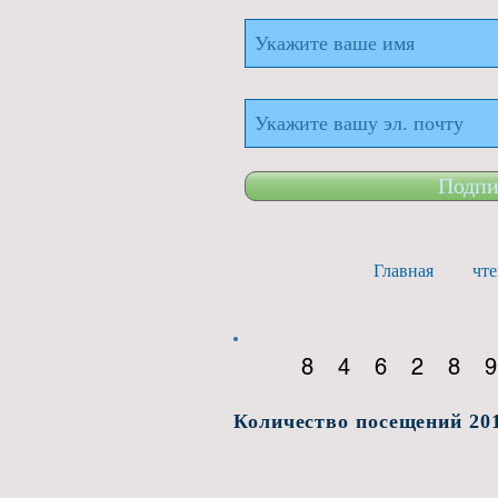
Подпи
Главная
чте
84628
Количество посещений 201