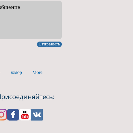
Отправить
о
юмор
More
Присоединяйтесь: