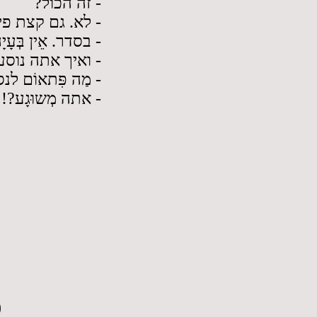
- זה הכול?
לא. גם קצת פירו.
בסדר. אֵין בְּעָיָה.
ואיך אתה נוסע?
מַה פִּתאוֹם לנסו.
- אתה מְשוּגָע?!
)