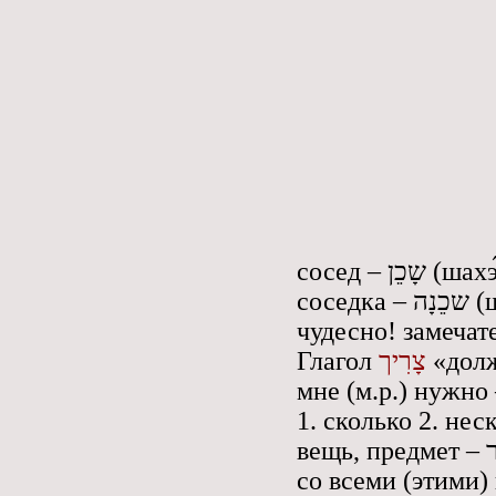
сосед – שָכֵן (ш
соседк
Глагол
צָרִיך
«долж