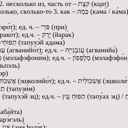
1. немного, мало 2. несколько из, часть от – קצָת (кцат)
1. сколько 2. несколько, сколько-то 3. как – כַּמָה (кама́ / ка́ма
фрукты – ‎פֵּירוֹת‎ (пэро́т); ед. ч. – פּרִי (при)
овощи – ‎יְרָקוֹת‎ (йэрако́т)‎; ед.ч. – יָרָק (йара́к)
картошка – תַפּוּחֵי-אֲדָמָה (тапухэ́й адама́)
помидоры – עַגבָנִיוֹת (агванийо́т); ед.ч. – עַגבָנִייָה (агванийа́)
огурцы – מְלָפְפוֹנִים (мэлафэфони́м); ед.ч. – מְלָפְפוֹן (мэлафэф
פִּלפ (пи́льпэль)
ג (гэ́зэр)
грейпфруты – אֶשכּוֹלִיוֹת (эшколийо́т); ед.ч. – אֶשכּוֹלִית 
апельсины – תַפּוּזִים (тапузи́м)
яблоки – ּחֵי עֵץ
– הַבַּיתָה (hаба́йта)
 בָּרֶגֶל (барэ́гэль‎)
я иду (м.р.) – אני הוֹלֵך (ани́ hолэ́х);