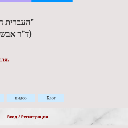
העברית ."
ד"ר אבשל)
иля.
видео
Блог
Вход / Регистрация