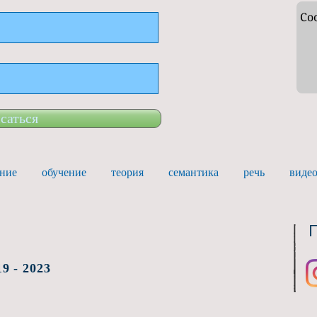
саться
ние
обучение
теория
семантика
речь
виде
9
9 - 2023