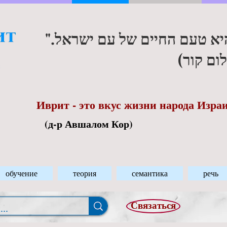
"היא טעם החיים של עם ישראל
(ום קור
Иврит - это вкус жизни народа Изра
(д-р Авшалом Кор)
обучение
теория
семантика
речь
Связаться