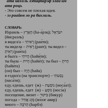
ата йахоль лэhицтарэф ‎‏элай им
- Это совсем не плохая идея.
-
зэ раайон ло ра бихлаль.​
СЛОВАРЬ:
Израиль – הָאָרֶץ (hа-а́рэц); יִשׂרָאֵל
(йисраэль)
я видел/а – רָאִיתִי (раи́ти);
ты видела – רָאִית (раит); ты видел –
רָאִיתָ (раи́та)
я был/а – הָיִיתִי (hайи́ти);
ты была – הָיִית ‎(hайи́т‎); ты был – הָיִיתָ
‎(hайи́та‎)‎
(он) был – הָיָה ‎(hайа)
я ездил/а (на транспорте) – נָסַעתִי
(наса́ти);
еду, едешь, едет (ж) ‎–‎ נוֹסַעַת (носа́ат);
еду, едешь, едет (м) ‎–‎ נוֹסֵעַ (носэ́а)
посещение, визит – בִּיקוּר (бикур)
погода ‎–‎ מֶזֶג אֲווִיר (мэ́зэг авир)
много – הַרבֵּה (hарбэ)