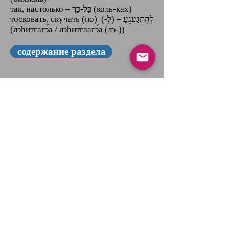
так, настолько ‎–‎ כָּל-כָּך (коль-ках)
тосковать, скучать (по) (-‎לְ‎) – ‎לְהִתגַעגֵעַ‎
(лэhитгагэ́а / лэhитгаагэ́а (лэ-))
содержание раздела
Поделиться
Подпишитесь на рассылку
Будьте в курсе наших
новостей