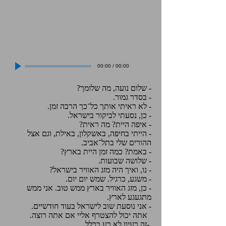
00:00
/
00:00
- שלום נועה, מה שלומך?
- בסדר גמור.
- לא ראיתי אותך כל־כך הרבה זמן.
- כן, נסעתי לביקור בישראל.
- איפה היית? מה ראית?
- הייתי בחיפה, באשקלון, באילת, וגם אצל
ההורים שלי בתל־אביב.
- באמת? כמה זמן היית בארץ?
- שלושה שבועות.
- נו, ואיך היה מזג האוויר בישראל?
- משגע, כרגיל. שמש יום יום.
- כן, מזג האוויר בארץ ממש טוב. אני ממש
מתגעגע לארץ.
- אני נוסעת שוב לישראל בעוד חודשיים.
אתה יכול להצטרף אליי אם אתה רוצה.
-זה רעיון לא רע בכלל.