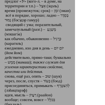
предлог «У» (кого-л. – в доме, на
территории и т.п.) – אֵצֶל (э́цэль)
время (промежуток; срок) – זמַן (зман)
всё в порядке, хорошо; ладно ‎–‎ בְּסֵדֶר
גָמוּר (бэсэ́дэр гамур)
сводящий с ума; поразительный,
замечательный (разг.) ‎–‎ מְשַגֵעַ
(мэшагэ́а)
как обычно, обыкновенно – כָּרָגִיל
(карагиль)
ежедневно, изо дня в день ‎–‎ יוֹם יוֹם
(йом йом)
действительно, прямо-таки; буквально
– מַמָש (мамаш);
также служит для
усиления характеристики свойства,
качества или действия.
снова, ещё раз, опять – שוּב (шув)
через, после, спустя – בְּעוֹד (бэод)
присоединяться, примыкать – לְהִצטָרֵף
(лэhицтарэф)
идея, мысль – רַעֲיוֹן (раайон)
вообще; совсем, вовсе – בִּכלָל
(бихлаль)