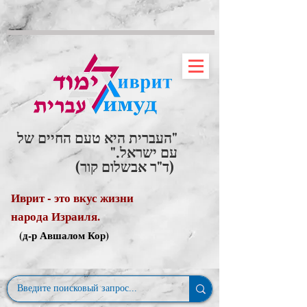
"העברית היא טעם החיים של
עם ישראל."
(ד"ר אבשלום קור)
Иврит - это вкус жизни
народа Израиля.
(д-р Авшалом Кор)