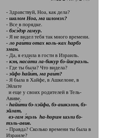
- Здравствуй, Ноа, как дела?
- шалом Ноа, ма шломэх?
- Все в порядке.
- бэсэ́дэр гамур.
- Я не видел тебя так много времени.
- ло раи́ти отах коль-ках hарбэ
зман.
- Да, я ездила в гости в Израиль.
- кэн, наса́ти ла-бикур бэ-йисраэль.
- Где ты была? Что видела?
- эйфо hайи́т, ма раи́т?
- Я была в Хайфе, в Ашкелоне, в
Эйлате
и еще у своих родителей в Тель-
Авиве.
- hайи́ти бэ-хэйфа, бэ-ашкэлон, бэ-
эйлат,
вэ-гам э́цэль hа-hорим шэли бэ-
тэль-авив.
- Правда? Сколько времени ты была в
Израиле?