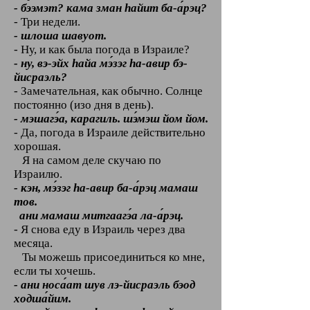
- бээмэт? кама зман hайит ба-а́рэц?
- Три недели.
- шлоша шавуот.
- Ну, и как была погода в Израиле?
- ну, вэ-эйх hайа мэ́зэг hа-авир бэ-
йисраэль?
- Замечательная, как обычно. Солнце
постоянно (изо дня в день).
- мэшагэ́а, карагиль. шэ́мэш йом йом.
- Да, погода в Израиле действительно
хорошая.
Я на самом деле скучаю по
Израилю.
- кэн, мэ́зэг hа-авир ба-а́рэц мамаш
тов.
ани мамаш митгаагэ́а ла-а́рэц.
- Я снова еду в Израиль через два
месяца.
Ты можешь присоединиться ко мне,
если ты хочешь.
- ани носа́ат шув лэ-йисраэль бэод
ходша́йим.