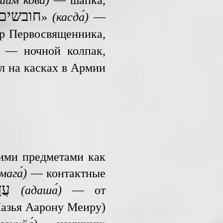
вшим
ко́ва)
— шапка,
חובשים 
»
(касда́)
—
р Первосвященника,
— ночной колпак,
 на касках в Армии
кими предметами как
мага́)
— контактные
עֲדָשָה
(адаша́)
— от
азья Аарону Меиру)