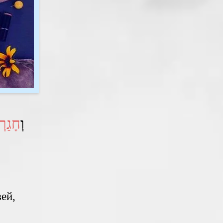
לָהֶם מִגְבָּעֹת
וְ
חָגַרְת
ей,