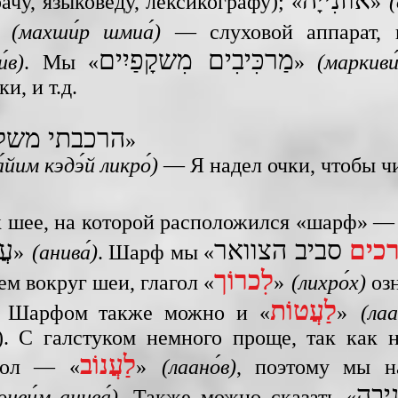
чу, языковеду, лексикографу); «
»
(
»
(махши́р шмиа́)
— слуховой аппарат, и
מַרכִּיבִים מִשקָפַיִים
́в)
. Мы «
»
(маркив
и, и т.д.
הרכבתי משקפ
»
йим кэдэ́й ликро́)
— Я надел очки, чтобы чи
к шее, на которой расположился «шарф» —
רכים
סביב הצוואר
עֲ
»
(анива́)
. Шарф мы «
לִכרוֹך
м вокруг шеи, глагол «
»
(лихро́х)
озн
לַעֲטוֹת
». Шарфом также можно и «
»
(ла
). С галстуком немного проще, так как 
לַעֲנוֹב
агол — «
»
(лаано́в)
, поэтому мы н
בה
онви́м анива́)
. Также можно сказать «