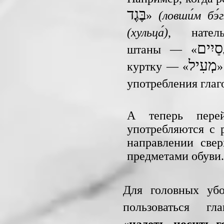
בֶּגֶד
»
(ловши́м бэ́г
(хульца́)
, нате
סַיִים
штаны — «
מְעִיל
куртку — «
»
употребления глаг
А теперь перей
употребляются с 
направлении свер
предметами обуви.
Для головных уб
пользоваться гл