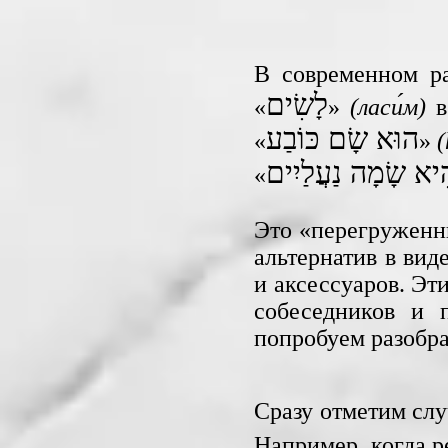
В современном р
לָשִׂים
«
»
(ласи́м)
в
הוּא שָׂם כּוֹבַע
«
»
(
ִיא שָׂמָה נַעֲלַיִים
«
Это «перегруженн
альтернатив в вид
и аксессуаров. Эт
собеседников и 
попробуем разобра
Сразу отметим слу
Например, когда р