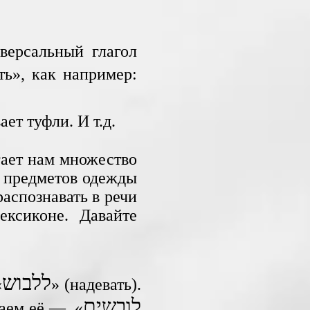
версальный глагол
ь», как например:
ет туфли. И т.д.
гает нам множество
х предметов одежды
распознавать в речи
ексиконе. Давайте
ללבוש
«
» (надевать).
לובשים
ваем её — «