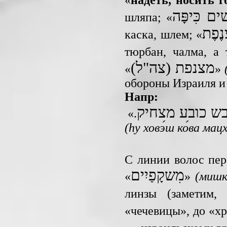
«
надеть, носить г
ם כִּיפָּה
шляпа; «
ֶפֶת
каска, шлем; «
тюрбан, чалма, а 
(מצנפת (צה"ל
«
»
обороны Израиля и 
Напр:
בש כובע מצחיק
«.
(hу ховэ́ш ко́ва мацх
С линии волос пер
מִשקָפַיִים
«
»
(мишк
линзы (заметим,
«чечевицы», до «х