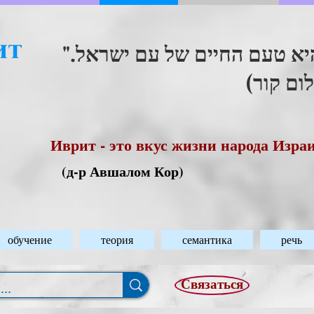
"היא טעם החיים של עם ישראל
(ום קור
Иврит - это вкус жизни народа Изра
(д-р Авшалом Кор)
обучение
теория
семантика
речь
Связаться