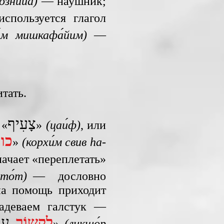
ознийа́)
— наушник;
спользуется глагол
и́м мишкафа́йим)
—
тать.
צָעִיף
 «
»
(цаи́ф)
, или
כו
»
(корхи́м свив hа-
ачает «переплетать»
ато́т)
— дословно
на помощь приходит
адеваем галстук —
לִקשוֹר
עני
»
(ликшо́р