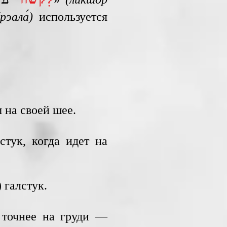
(рэала́)
используется
 на своей шее.
тук, когда идет на
 галстук.
точнее на груди —