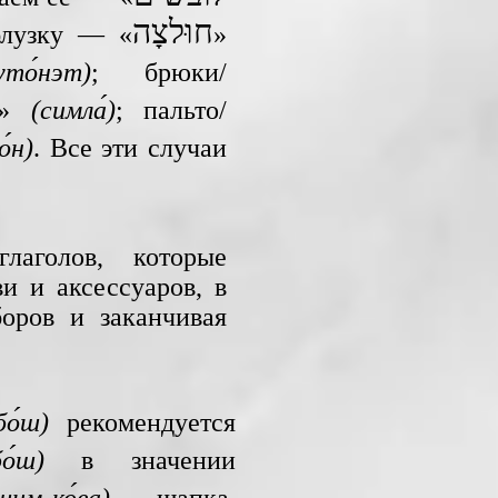
חוּלצָה
лузку — «
»
уто́нэт)
; брюки/
»
(симла́)
; пальто/
́н)
. Все эти случаи
аголов, которые
и и аксессуаров, в
боров и заканчивая
ьбо́ш)
рекомендуется
о́ш)
в значении