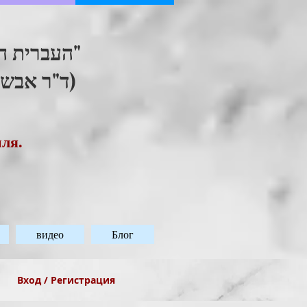
העברית ."
ד"ר אבשל)
иля.
видео
Блог
Вход / Регистрация