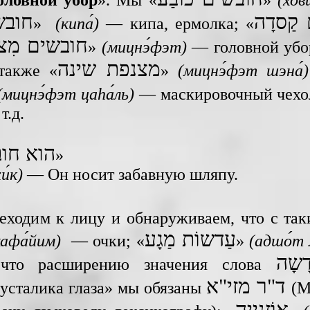
оловной убор
». Мы «
»
(хо
קַסדָה
חובשי
»
(кипа́)
— кипа, ермолка; «
חובשים מִצנ
»
(мицнэ́фэт)
— головной убо
מצנפת שינה
также «
»
(мицнэ́фэт шэна́)
(мицнэ́фэт цаhа́ль)
— маскировочный чехол
т.д.
הוא חו
»
и́к)
— Он носит забавную шляпу.
еходим к лицу и обнаруживаем, что с та
עַדשוֹת מַגָע
афа́йим)
— очки; «
»
(адшо́т 
 что расширению значения слова
ד"ר מזי"א
русталика глаза» мы обязаны
(М
אוֹזנִייָה