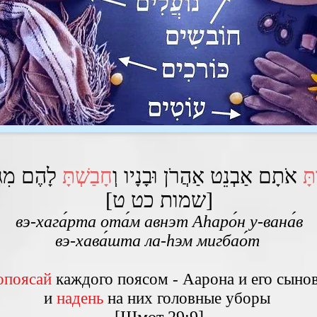
ָּ
אֹתָם אַבְנֵט אַהֲרֹן וּבָנָיו וְ
חָבַשְׁתָּ
[שמות כט ט]
вэ-xага́рта ота́м авнэт Аhаро́н у-вана́в
вэ-xава́шта ла-hэм мигбао́т
опоясай
каждого поясом - Аарона и его сынов
и
надень
на них головные уборы