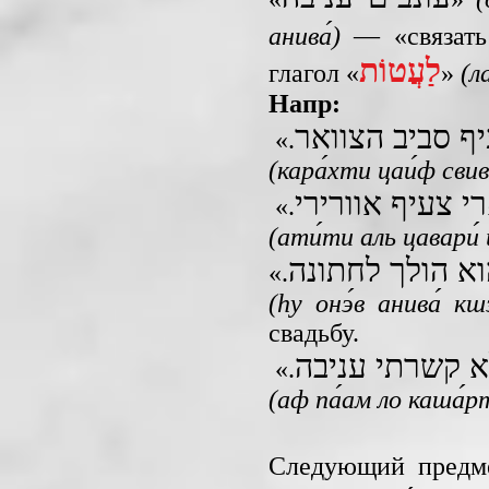
анива́)
— «связать 
לַעֲטוֹת
глагол «
»
(л
Напр:
ף סביב הצוואר
«.
(кара́хти цаи́ф свив
י צעיף אוורירי
«.
(ати́ти аль цавари́ 
וא הולך לחתונה
«.
(hу онэ́в анива́ кш
свадьбу.
 קשרתי עניבה
«.
(аф па́ам ло каша́р
Следующий предме