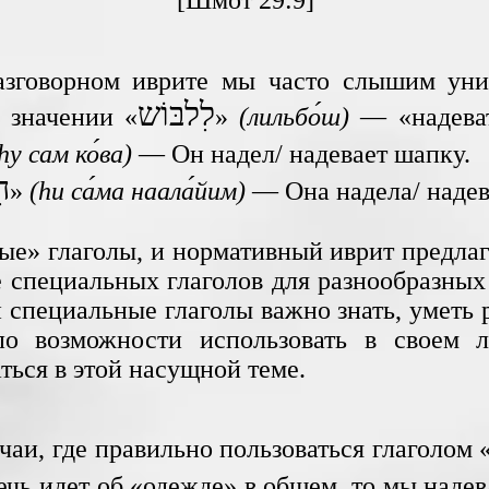
[Шмот 29:9]
азговорном иврите мы часто слышим уни
לִלבּוֹש
 значении «
»
(лильбо́ш)
— «надеват
hу сам ко́ва)
— Он надел/ надевает шапку.
ה
»
(hи са́ма наала́йим)
— Она надела/ надева
ые» глаголы, и нормативный иврит предла
е специальных глаголов для разнообразны
и специальные глаголы важно знать, уметь 
по возможности использовать в своем л
ться в этой насущной теме.
чаи, где правильно пользоваться глаголом 
ечь идет об «одежде» в общем, то мы наде