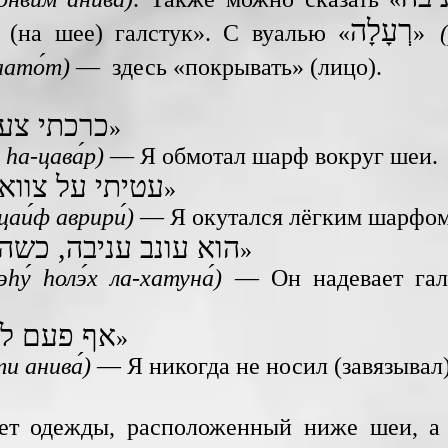
רְעָלָה
(на шее) галстук». С вуалью «
»
аато́т)
— здесь «покрывать» (лицо).
כרכתי צעי
»
 hа-цава́р)
— Я обмотал шарф вокруг шеи.
עטיתי על צוואר
»
цаи́ф аврири́)
— Я окутался лёгким шарфом
הוא עונב עניבה, כשה
»
эhу́ hолэ́х ла-хатуна́)
— Он надевает галс
אף פעם לא
»
ти анива́)
— Я никогда не носил (завязывал)
т одежды, расположенный ниже шеи, а 