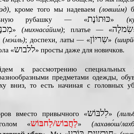
эд)
, кроме того мы надеваем
(ловши́м)
б
כּוּתוֹנֶת
льную рубашку — «
»
(к
שִׂמלָה
מִכנָ
»
(михнаса́йим)
; платье — «
שִריוֹן
(мэи́ль)
; доспехи, латы — «
»
(ширйо
ללבוש
ола «
» просты даже для новичков.
дем к рассмотрению специальных гл
разнообразными предметами одежды, обув
ху вниз, то есть начиная с головных у
לִלבּוֹש
оров вместо привычного «
»
(лил
לַחֲבוֹש/לַחבּוֹש
аголом «
»
(лахаво́ш/лахб
חובשים כּוֹבַע