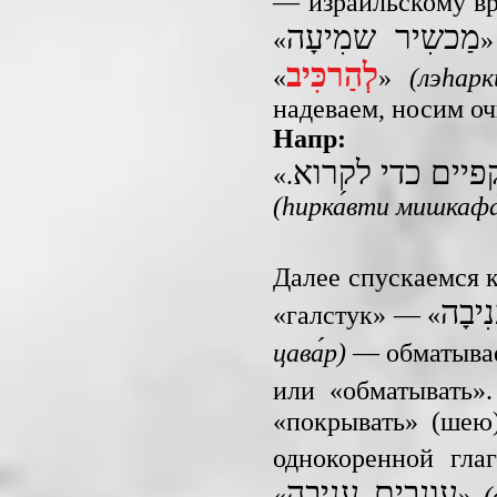
— израильскому вра
מַכשִיר שמִיעָה
«
לְהַרכִּיב
«
»
(лэhарки
надеваем, носим очк
Напр:
יים כדי לקרוא
«.
(hирка́вти мишкафа́
Далее спускаемся 
נִיבָה
«галстук» — «
цава́р)
— обматывае
или «обматывать
«покрывать» (шею
однокоренной гл
עונבים עניבה
«
»
(