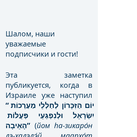
Шалом, наши 
уважаемые 
подписчики и гости!
Эта заметка 
публикуется, когда в 
Израиле уже наступил  
“יוֹם הַזִּכָּרוֹן לְחַלְלֵי מַעַרְכוֹת 
יִשְׂרָאֵל וּלְנִפְגְּעֵי פְּעֻלּוֹת 
הָאֵיבָה”
 (
йом hа-зикаро́н 
лэ-халэлэ́й маархо́т 