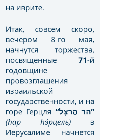
на иврите.
Итак, совсем скоро, 
вечером 8-го мая, 
начнутся торжества, 
71
посвященные 
-й 
годовщине 
провозглашения 
израильской 
государственности, и на 
“הַר הֶרצֶל”
горе Герцля 
(hар hэ́рцель)
 в 
Иерусалиме начнется 