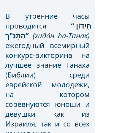
В утренние часы 
 “חִידוֹן 
проводится
הַתָנָ"ך”
(хидо́н ha-Танах)
ежегодный всемирный 
конкурс-викторина на 
лучшее знание Танаха 
(Библии) среди 
еврейской молодежи, 
на котором 
соревнуются юноши и 
девушки как из 
Израиля, так и со всех 