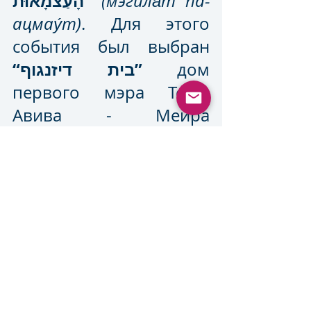
הָעַצמָאוּת”
(мэгила́т hа-
ацмау́т)
. Для этого 
события был выбран 
“בית דיזנגוף”
 дом 
первого мэра Тель-
Авива - Меира 
Дизенгофа. Интересно, 
что этот дом и поныне 
стоит в Тель-Авиве на 
бульваре Ротшильда 
№16 и открыт для 
общественности. 
https://youtu.be/EfqxqSB5Rl8