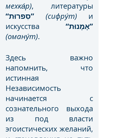
мехка́р)
, литературы 
“סִפרוּת” 
(сифру́т)
 и 
“אָמָנוּת”
искусства 
(оману́т)
.
Здесь важно 
напомнить, что 
истинная 
Независимость 
начинается с 
сознательного выхода 
из под власти 
эгоистических желаний, 