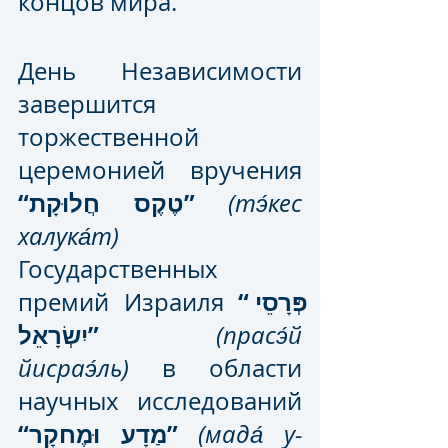
концов мира. 
День Независимости 
завершится 
торжественной 
церемонией вручения 
“טֶקֶס חֲלוּקָת”
(тэ́кес 
халука́т)
Государственных 
“פְּרָסֵי 
премий Израиля 
יִשְׂרָאֵל”
(прасэ́й 
йисраэ́ль)
 в области 
научных исследований 
“מַדָע וּמֶחקָר”
(мада́ у-