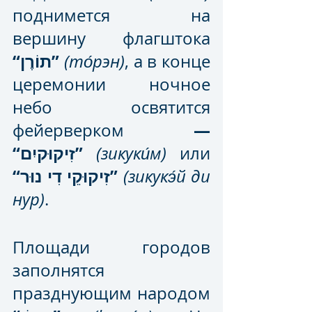
поднимется на 
вершину флагштока 
“תוֹרֶן”
(то́рэн)
, а в конце 
церемонии ночное 
небо освятится 
—
фейерверком 
“זִיקוּקיִם”
(зикуки́м) 
или
“זִיקוּקֵי דִי נוּר”
 (зикукэ́й ди 
нур)
.
Площади городов 
заполнятся 
празднующим народом 