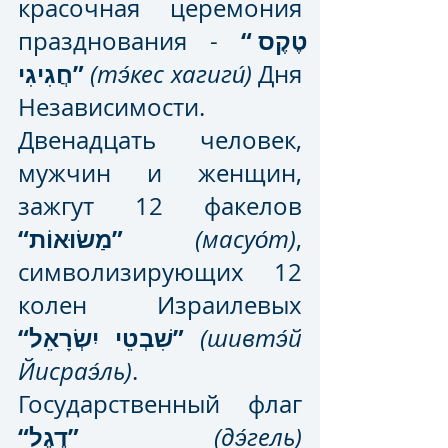
красочная церемония 
 “טֶקֶס 
празднования -
חֲגִיגִי”
(тэ́кес хагиги́)
 Дня 
Независимости. 
Двенадцать человек, 
мужчин и женщин, 
зажгут 12 факелов 
“מַשׂוּאוֹת”
(масуо́т)
, 
символизирующих 12 
колен Израилевых 
“
שִׁבְטֵי יִשְׂרָאֵל”
(шивтэ́й 
Йисраэ́ль)
. 
Государственный флаг 
“דֶגֶל”
(дэ́гель)