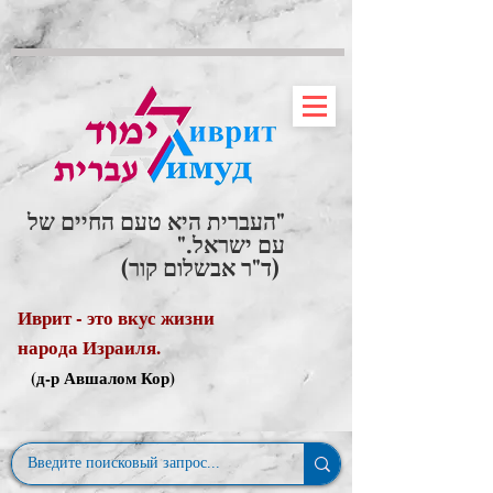
"העברית היא טעם החיים של
עם ישראל."
(ד"ר אבשלום קור)
Иврит - это вкус жизни
народа Израиля.
(д-р Авшалом Кор)