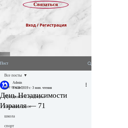
Связаться
Вход / Регистрация
Пост
Все посты
Admin
Все посты
8 мая 2019 г.
3 мин. чтения
День Независимости
Праздники и традиции
Израиля — 71
познавательное
школа
спорт