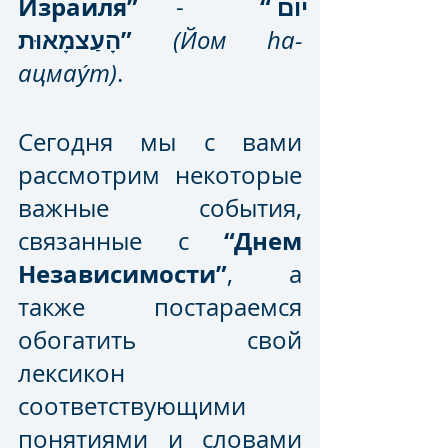
Израиля”
“יוֹם 
 -  
הָעַצמָאוּת”
(Йом ha-
ацмау́т)
.
Сегодня мы с вами 
рассмотрим некоторые 
важные события, 
“Днем 
связанные с 
Независимости”
, а 
также постараемся 
обогатить свой 
лексикон 
соответствующими 
понятиями и словами 