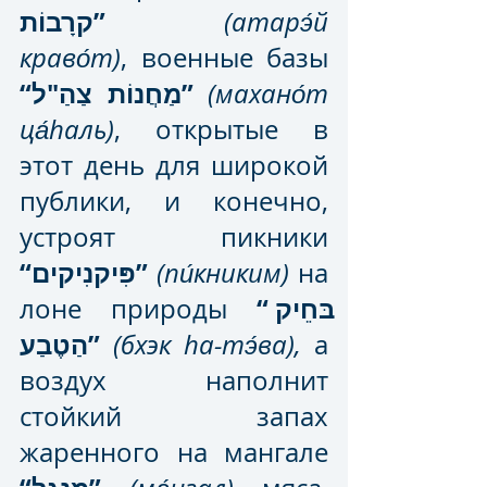
קרָבוֹת”
(атарэ́й 
краво́т)
, военные базы 
“מַחֲנוֹת צַהַ"ל”
(махано́т 
ца́hаль)
, открытые в 
этот день для широкой 
публики, и конечно, 
устроят пикники 
“פִּיקנִיקים”
(пи́книким)
 на 
“בּחֵיק 
лоне природы 
הַטֶבַע”
(бхэк hа-тэ́ва),
 а 
воздух наполнит 
стойкий запах 
жаренного на мангале 