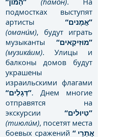
“הָמוֹן”
(hамо́н)
. На 
подмостках выступят 
“אֳמָנים”
артисты 
(омани́м)
, будут играть 
“מוּזִיקַאים”
музыканты 
(музика́им)
. Улицы и 
балконы домов будут 
украшены 
израильскими флагами 
“דְּגָלִים”
. Днем многие 
отправятся на 
“טִיוּלים”
экскурсии 
(тиюли́м)
, посетят места 
“אֲתַרֵי 
боевых сражений 