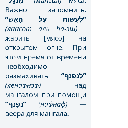
“מַנְגָּל”
(ма́нгал)
 мяса. 
Важно запомнить: 
“לַעֲשׂוֹת עַל הָאֵש”
(лаасо́т аль hа-эш) 
- 
жарить [мясо] на 
открытом огне. При 
этом время от времени 
необходимо 
“לְנַפנֵף”
размахивать 
(ленафнэ́ф)
 над 
мангалом при помощи 
“נַפְנָף”
—
(нафнаф)
веера для мангала.