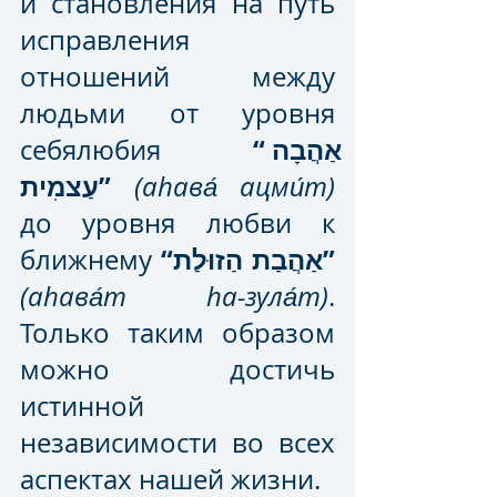
и становления на путь 
исправления 
отношений между 
людьми от уровня 
“אַהֲבָה 
себялюбия 
עַצמִית”
(аhава́ ацми́т)
до уровня любви к 
“אַהֲבַת הַזוּלַת”
ближнему 
(аhава́т hа-зула́т)
. 
Только таким образом 
можно достичь 
истинной 
независимости во всех 
аспектах нашей жизни. 