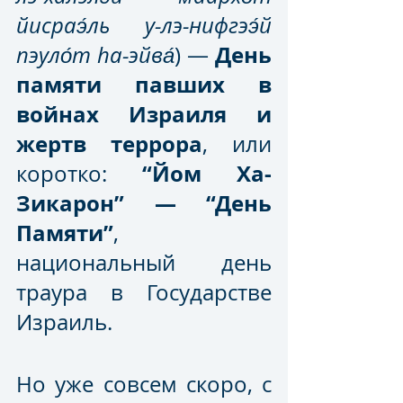
йисраэ́ль у-лэ-нифгээ́й 
День 
пэуло́т hа-эйва́
) — ‎‎
памяти павших в 
войнах Израиля и 
жертв террора
, или 
“Йом Ха-
коротко: 
Зикарон” — “День 
Памяти”
, 
национальный день 
траура в Государстве 
Израиль.
Но уже совсем скоро, с 