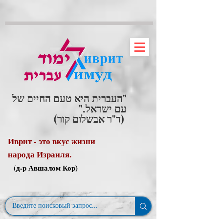
"העברית היא טעם החיים של
עם ישראל."
(ד"ר אבשלום קור)
Иврит - это вкус жизни
народа Израиля.
(д-р Авшалом Кор)