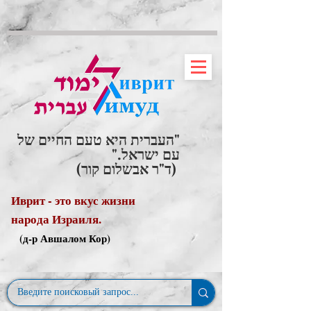
"העברית היא טעם החיים של
עם ישראל."
(ד"ר אבשלום קור)
Иврит - это вкус жизни
народа Израиля.
(д-р Авшалом Кор)