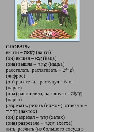
СЛОВАРЬ:
выйти – לָצֵאת (лацэт)
(он) вышел – יָצָא (йаца)
(она) вышла – יָצְאָה (йацъа)
расстилать, растягивать – לִפְרוֹשׂ
(лифрос)
(он) расстелил, растянул – פָּרַשׂ
(парас)
(она) расстелила, растянула – פָּרְשָׂה
(парса)
разрезать, резать (ножом), отрезать –
לַחְתּוֹךְ (лахтох)
(он) разрезал – חָתַך (хатах)
(она) разрезала – חָתְכָה (хатха)
лить, разлить (из большого сосуда в