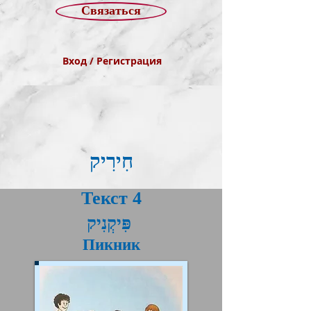
Связаться
Вход / Регистрация
חִירִיק
Текст 4
פִּיקְנִיק
Пикник