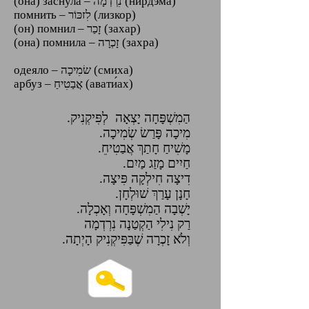
(она) заснула – נִרְדְמָה (нирдэма)
помнить – לִזכּוֹר (лизкор)
(он) помнил – זָכַר (захар)
(она) помнила – זָכְרָה (захра)
одеяло – שׂמִיכָה (смиха)
арбуз – אֲבַטִיחַ (авати́ах)
הַמִשְׁפָּחָה יָצְאָה לְפִּיקְנִיק.
מִיכָה פָּרַשׂ שְׂמִיכָה.
מָשִׁיחַ חָתַךְ אֲבַטִיחֵ.
חַיִים מָזַג מַיִם.
דִיצָה חִילְקָה פִּיצָה.
חָנָן עָרַךְ שׁוּלְחָן.
יָשְׁבָה הַמִשְׁפָּחָה וְאָכְלָה.
רַק נִילִי הַקְטַנָה נִרְדְמָה
וְלֹא זָכְרָה שֶׁבַּפִּיקְנִיק הָיְתָה.