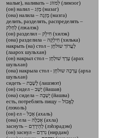
малые), наливать – לִמזוֹג (лимзог)
(он) налил – מָזַג (мазаг)
(она) налила – מָזְגָה (мазга)
делить, разделять, распределять –
לְחַלֵק (лэхалэк)
(он) разделил – חִילֵק (хилэк)
(она) разделила – חִילְקָה (хилька)
накрыть (на) стол – לַעֲרוֹך שוּלחָן
(лаарох шульхан)
(он) накрыл стол – עָרַךְ שׁוּלְחָן (арах
шульхан)
(она) накрыла стол - עָרְכָה שוּלחָן (арха
шульхан)
сидеть – לָשֶׁבֶת (лашэвэт)
(он) сидел – יָשַׁב (йашав)
(она) сидела – יָשְׁבָה (йашва)
есть, потреблять пищу – לֶאֱכוֹל
(лээхоль)
(он) ел – אָכַל (ахаль)
(она) ела – אָכְלָה (ахла)
заснуть – לְהֵירָדֵם (лэhэрадэм)
(он) заснул – נִרדַם (нирдам)